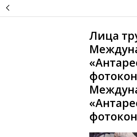
Лица тр
Междун
«Антаре
фотокон
Междун
«Антаре
фотокон