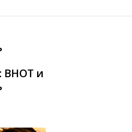
ь
: ВНОТ и
ь