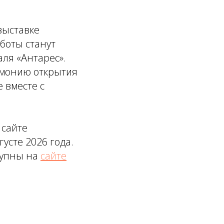
выставке
боты станут
ля «Антарес».
емонию открытия
 вместе с
 сайте
усте 2026 года.
тупны на
сайте