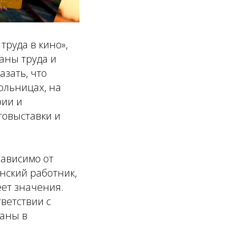
труда в кино»,
аны труда и
зать, что
больницах, на
рии и
товыставки и
зависимо от
нский работник,
еет значения.
ветствии с
ваны в