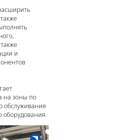
 расширить
 также
выполнять
ного,
 также
ации и
понентов
гает
а на зоны по
го обслуживания
о оборудования.