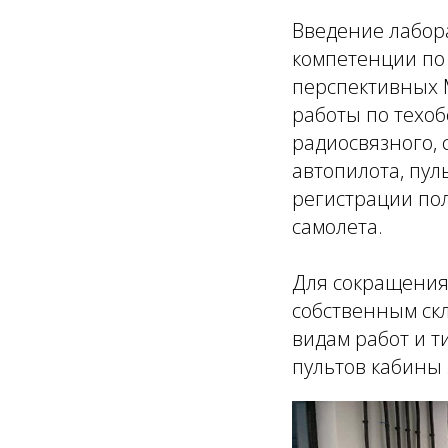
Введение лабор
компетенции по 
перспективных M
работы по техо
радиосвязного, 
автопилота, пул
регистрации по
самолета.
Для сокращения
собственным ск
видам работ и т
пультов кабины 