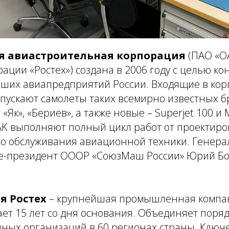
 авиастроительная корпорация
(ПАО «ОА
рации «Ростех») создана в 2006 году с целью к
йших авиапредприятий России. Входящие в ко
ускают самолеты таких всемирно известных бр
, «Як», «Бериев», а также новые – Superjet 100 и 
K выполняют полный цикл работ от проектиро
о обслуживания авиационной техники. Генера
це-президент ОООР «СоюзМаш России» Юрий Б
я Ростех
– крупнейшая промышленная компан
ает 15 лет со дня основания. Объединяет поря
нных организаций в 60 регионах страны. Ключ