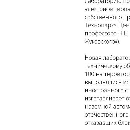
лабораторию по
электрифициров
собственного п
Технопарка Цен
профессора Н.Е.
Жуковского»).
Новая лаборато
техническому о
100 на террито
выполнялись ис
иностранного с
изготавливает о
наземной автом
отечественного
отказавших блок