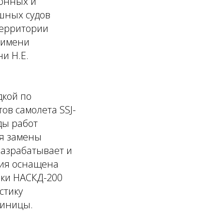
ронных и
шных судов
территории
 имени
и Н.Е.
дкой по
в самолета SSJ-
ды работ
я замены
разрабатывает и
рия оснащена
ики НАСКД-200
стику
диницы.