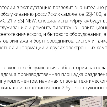
атории в эксплуатацию позволит значительно
обслуживанию российских самолетов SSJ-100, а
C-21 и SSJ-NEW. Специалисты «Иркута» будут 
бслуживанию и ремонту пилотажно-навигацион
светотехнического, и бытового оборудования, а
ьтов экипажа и бортпроводников, систем индик
летной информации и других электронных ком
 сроков техобслуживания лаборатория распола
ладом, а производственная площадка разделен
ипу компонентов, начиная от зоны техническо
экипажа и заканчивая зоной буфетно-кухонног