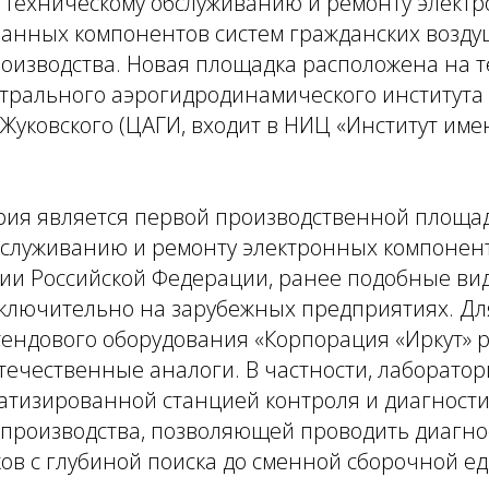
 техническому обслуживанию и ремонту элект
анных компонентов систем гражданских возду
роизводства. Новая площадка расположена на 
трального аэрогидродинамического института
 Жуковского (ЦАГИ, входит в НИЦ «Институт имен
рия является первой производственной площа
бслуживанию и ремонту электронных компоненто
рии Российской Федерации, ранее подобные ви
ключительно на зарубежных предприятиях. Дл
тендового оборудования «Корпорация «Иркут» 
течественные аналоги. В частности, лаборато
атизированной станцией контроля и диагност
 производства, позволяющей проводить диагно
ов с глубиной поиска до сменной сборочной е