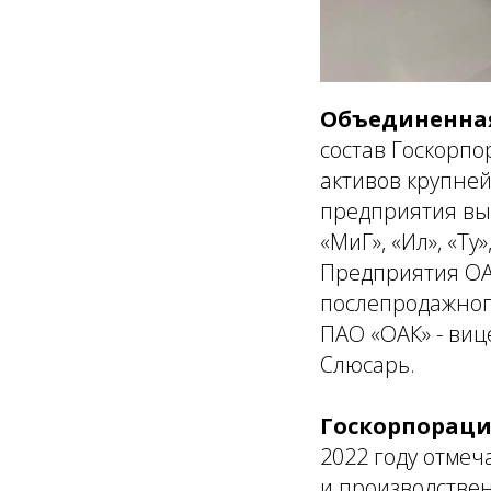
Объединенная
состав Госкорпо
активов крупне
предприятия вып
«МиГ», «Ил», «Ту»
Предприятия OA
послепродажног
ПАО «ОАК» - ви
Слюсарь.
Госкорпораци
2022 году отмеч
и производстве