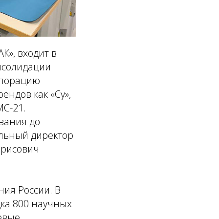
К», входит в
онсолидации
рпорацию
ендов как «Су»,
МС-21.
вания до
льный директор
орисович
ия России. В
дка 800 научных
евые