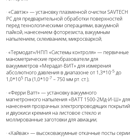
· «Савтэк» — установку плазменной очистки SAVTECH
PC для предварительной обработки поверхностей
перед технологическими операциями, вакуумной
пайкой, нанесением фоторезиста, вакуумным
напылением, склеиванием, микросваркой;
· «Термодат»/НПП «Системы контроля» — первичные
манометрические преобразователи для
вакуумметров «Мерадат-ВИТ» для измерения
-5
абсолютного давления в диапазоне от 1,3*10
до
5
-7
1,0*10
Па (1,0*10
– 750 мм рт. ст.);
· «Ферри Ватт» — установку вакуумного
магнетронного напыления «ВАТТ 1500-2Мд-И-Ш» для
нанесения прозрачных электропроводящих покрытий
и двуокиси кремния на листовое стекло и
моллированные заготовки для авиации;
· «Хайвак» — высоковакуумные откачные посты серии