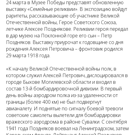
24 марта в Музее Победы представят обновленную
выставку «Семейные реликвии». В экспозицию войдут
раритеты, рассказывающие об участнике Великой
Отечественной войны, Герое Советского Союза,
летчике Алексее Позднякове. Реликвии героя передал
в дар музею на Поклонной горе его сын – Петр
Поздняков. Выставку приурочат к годовщине со дня
рождения Алексея Петровича – фронтовик родился
29 марта 1918 года.
«К началу Великой Отечественной войны полк, в
котором служил Алексей Петрович, дислоцировался в
городе Быхове Могилевской области и входил в
состав 13-й бомбардировочной дивизии. В первый
день войны аэродром полка из-за удаленности от
границы (более 400 км) не был подвергнут
авианалету. И поднятые по сигналу боевой тревоги
советские самолеты вылетели для бомбардировки
вражеского аэродрома в районе Сувалки. С сентября
1941 года Поздняков воевал на Ленинградском, затем
Карельском фронте. Лейтенант Алексей Поздняков