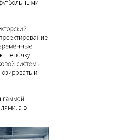
я футбольными
укторский
е проектирование
современные
ую цепочку
ковой системы
нозировать и
й гаммой
ями, а в