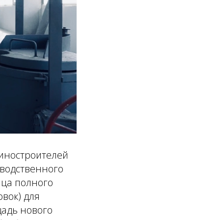
шиностроителей
зводственного
ица полного
овок) для
щадь нового