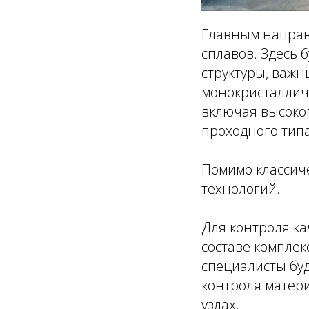
Главным направ
сплавов. Здесь 
структуры, важн
монокристалличе
включая высоко
проходного тип
Помимо классиче
технологий.
Для контроля ка
составе комплек
специалисты буд
контроля матери
узлах.