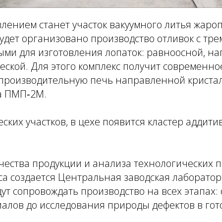
лением станет участок вакуумного литья жар
будет организовано производство отливок с тр
ыми для изготовления лопаток: равноосной, н
ской. Для этого комплекс получит современно
производительную печь направленной криста
а ПМП‑2М.
ских участков, в цехе появится кластер аддит
чества продукции и анализа технологических п
са создается Центральная заводская лаборатор
ут сопровождать производство на всех этапах: 
алов до исследования природы дефектов в гот