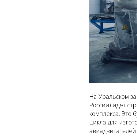
На Уральском з
России) идет ст
комплекса. Это 
цикла для изгот
авиадвигателей