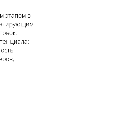
м этапом в
рантирующим
товок.
отенциала:
ность
еров,