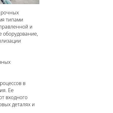
опрочных
емя типами
аправленной и
е оборудование,
ллизации
ивных
роцессов в
ия. Ее
от входного
овых деталях и