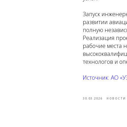
Запуск инженер
развитии авиац
полную независ
Реализация прое
рабочие места 
высококвалифиц
технологов и оп
Источник: АО «У
30.03.2026
НОВОСТИ