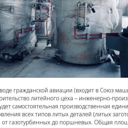
аводе гражданской авиации (входит в Союз ма
роительство литейного цеха – инженерно-прои
будет самостоятельная производственная един
овления всех типов литых деталей (литых загот
: от газотурбинных до поршневых. Общая пло