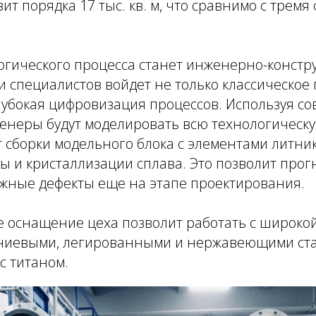
вит порядка 17 тыс. кв. м, что сравнимо с трем
огического процесса станет инженерно-констр
чи специалистов войдет не только классическо
глубокая цифровизация процессов. Используя 
енеры будут моделировать всю технологическ
т сборки модельного блока с элементами литни
ы и кристаллизации сплава. Это позволит прог
ожные дефекты еще на этапе проектирования.
е оснащение цеха позволит работать с широко
ниевыми, легированными и нержавеющими стал
с титаном.