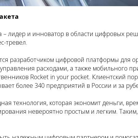
акета
а – лидер и инноватор в области цифровых ре
с-тревел.
тся разработчиком цифровой платформы для о
 управления расходами, а также мобильного п
венников Rocket in your pocket. Клиентский п
вает более 340 предприятий в России и за руб
щная технология, которая экономит деньги, вре
рования невероятно простым и легким. Таким,
быть надежным цифровым партнером и помога