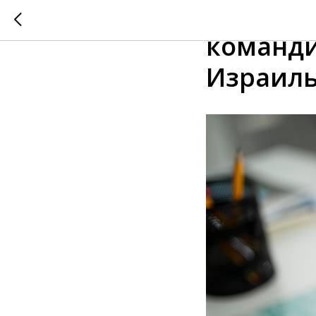
В топ-2
команди
Израиль