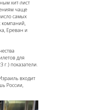
ным хит-лист
лениям чаще
число самых
х компаний,
ха, Ереван и
чества
илетов для
 г.) показатели.
 Израиль входит
шь России,