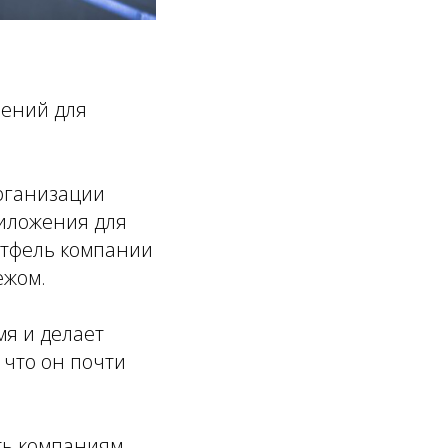
шений для
рганизации
риложения для
ортфель компании
ежом.
мя и делает
 что он почти
ть компаниям