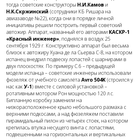
тогда советские конструкторы
Н.И.Камов
и
Н.К.Скржинский
(сотрудники КБ Ришара на
авиазаводе №22), когда они в порядке личной
инициативы решили построить первый советский
автожир. Аппарат, названный его авторами
КАСКР-1
«Красный инженер»
, поднялся в воздух 25
сентября 1929 г. Конструктивно аппарат был весьма
близок к автожиру Хуана де ла Сьерва C-8, на котором
испанец внедрил подвеску лопастей с шарнирами в
двух плоскостях. По примеру С.6 – предыдущей
модели испанца – советские инженеры использовали
фюзеляж от учебного самолёта
Avro 504K
(строился у
нас как
У-1
) вместе с силовой установкой –
ротативным мотором Рон мощностью 120 л.с.
Бипланную коробку заменили на
низкорасположенное крыло небольшого размаха с
верхними подкосами, а над фюзеляжем поставили
пирамидальный пилон из четырёх стоек, на котором
крепилась втулка несущего винта с лопастями,
подвешенными на горизонтальных и вертикальных