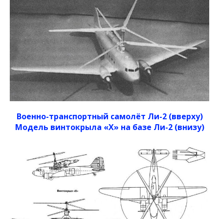
Военно-транспортный самолёт Ли-2 (вверху)
Модель винтокрыла «Х» на базе Ли-2 (внизу)