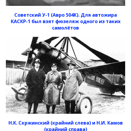
Советский У-1 (Авро 504К). Для автожира
КАСКР-1 был взят фюзеляж одного из таких
самолётов
Н.К. Скржинский (крайний слева) и Н.И. Камов
(крайний справа)