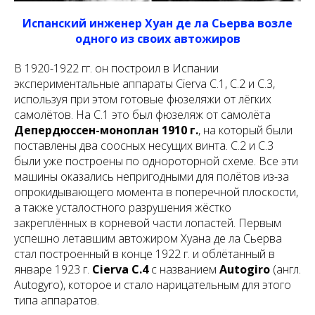
Испанский инженер Хуан де ла Сьерва возле
одного из своих автожиров
В 1920-1922 гг. он построил в Испании
экспериментальные аппараты Cierva С.1, С.2 и С.3,
используя при этом готовые фюзеляжи от лёгких
самолётов. На С.1 это был фюзеляж от самолёта
Депердюссен-моноплан 1910 г.
, на который были
поставлены два соосных несущих винта. С.2 и С.3
были уже построены по однороторной схеме. Все эти
машины оказались непригодными для полётов из-за
опрокидывающего момента в поперечной плоскости,
а также усталостного разрушения жёстко
закреплённых в корневой части лопастей. Первым
успешно летавшим автожиром Хуана де ла Сьерва
стал построенный в конце 1922 г. и облётанный в
январе 1923 г.
Cierva С.4
с названием
Autogiro
(англ.
Autogyro), которое и стало нарицательным для этого
типа аппаратов.