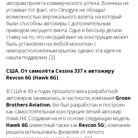
авторам проекта коммерческого успеха. Военных не
устаивал тот факт, что Clinogyre не обладал
возможностью вертикального взлета, на который
были способны автожиры с дополнительным
приводом несущего винта. Одье и Бессьер делали
ставку на то, что несущий винт их конструкции может
быть установлен на любой моноплан с
низкорасположенным крылом, однако эта идея не
нашла поддержки. [3]
США. От самолёта Cessna 337 к автожиру
Revcon 6G (Hawk 6G)
В США в 90-х годах прошлого века разработкой
автожиров занималась, в частности, компания
Groen
Brothers Aviation.
Ею был разработан и построен
как самостоятельная конструкция лёгкий автожир
Hawk H4. Создавая на его основе следующую модель
Hawk 6G
(известный также как
Revcon 5G
), компании
решила использовать фюзеляж от лёгкого