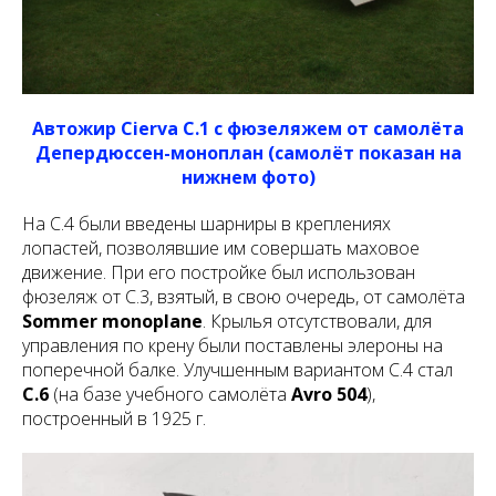
Автожир Cierva C.1 с фюзеляжем от самолёта
Депердюссен-моноплан (самолёт показан на
нижнем фото)
На С.4 были введены шарниры в креплениях
лопастей, позволявшие им совершать маховое
движение. При его постройке был использован
фюзеляж от C.3, взятый, в свою очередь, от самолёта
Sommer monoplane
. Крылья отсутствовали, для
управления по крену были поставлены элероны на
поперечной балке. Улучшенным вариантом С.4 стал
С.6
(на базе учебного самолёта
Avro 504
),
построенный в 1925 г.