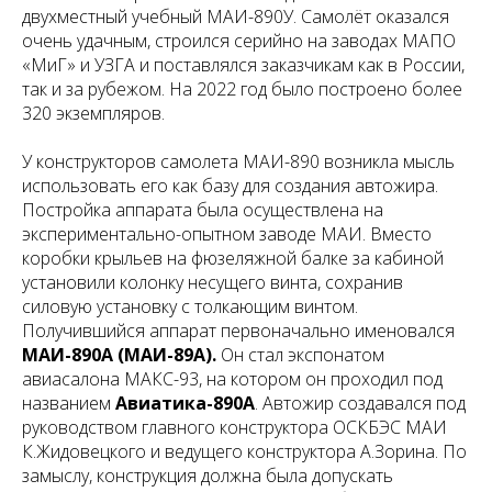
двухместный учебный МАИ-890У. Самолёт оказался
очень удачным, строился серийно на заводах МАПО
«МиГ» и УЗГА и поставлялся заказчикам как в России,
так и за рубежом. На 2022 год было построено более
320 экземпляров.
У конструкторов самолета МАИ-890 возникла мысль
использовать его как базу для создания автожира.
Постройка аппарата была осуществлена на
экспериментально-опытном заводе МАИ. Вместо
коробки крыльев на фюзеляжной балке за кабиной
установили колонку несущего винта, сохранив
силовую установку с толкающим винтом.
Получившийся аппарат первоначально именовался
МАИ-890А (МАИ-89А).
Он стал экспонатом
авиасалона МАКС-93, на котором он проходил под
названием
Авиатика-890А
. Автожир создавался под
руководством главного конструктора ОСКБЭС МАИ
К.Жидовецкого и ведущего конструктора А.Зорина. По
замыслу, конструкция должна была допускать