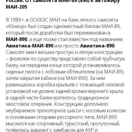
Россия. От самолёта МАИ-89 (890) к автожиру
МАИ-205
В 1989 г. в ОСКБЭС МАИ на базе лёгкого самолёта
«Юниор» был создан одноместный биплан МАИ-89,
который после доработки был переименован в
МАИ-890
, а ещё позже стал известен под названием
Авиатика-МАИ-890
или просто
Авиатика-890
.
Самолёт имел весьма простую и лёгкую конструкцию
– фюзеляж по существу представлял собой трубчатую
балку, на переднем конце которой устанавливалось
сиденье пилота с лобовым обтекателем (на МАИ-89),
затем закрытая кабина (на МАИ-890). За ним
размещалась коробка крыльев с толкающей силовой
установкой на уровне задней кромки верхнего крыла;
в задней части балки крепилось традиционное
хвостовое оперение. Конструкцию дополняло
неубираемое трёхопорное шасси с носовым колесом
и основными опорами рессорного типа. МАИ-890
мыслился как спортивный, туристский, прогулочный,
появились вариант с химбаком для АХР и