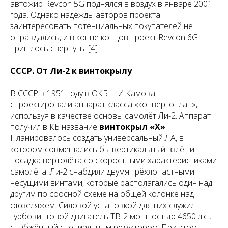
автожир Revcon 5G поднялся в воздух в январе 2001
года. Однако надежды авторов проекта
заинтересовать потенциальных покупателей не
оправдались, и в конце концов проект Revcon 6G
пришлось свернуть. [4]
СССР. От Ли-2 к винтокрылу
В СССР в 1951 году в ОКБ Н.И.Камова
спроектировали аппарат класса «конвертоплан»,
используя в качестве основы самолёт Ли-2. Аппарат
получил в КБ название
винтокрыл «Х»
.
Планировалось создать универсальный ЛА, в
котором совмещались бы вертикальный взлёт и
посадка вертолёта со скоростными характеристиками
самолёта. Ли-2 снабдили двумя трёхлопастными
несущими винтами, которые располагались один над
другим по соосной схеме на общей колонке над
фюзеляжем. Силовой установкой для них служил
турбовинтовой двигатель ТВ-2 мощностью 4650 л.с.,
снабжённый специальным редуктором. При этом