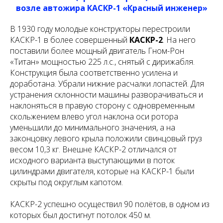
возле автожира КАСКР-1 «Красный инженер»
В 1930 году молодые конструкторы перестроили
КАСКР-1 в более совершенный
КАСКР-2
. На него
поставили более мощный двигатель Гном-Рон
«Титан» мощностью 225 л.с., снятый с дирижабля.
Конструкция была соответственно усилена и
доработана. Убрали нижние расчалки лопастей. Для
устранения склонности машины разворачиваться и
наклоняться в правую сторону с одновременным
скольжением влево угол наклона оси ротора
уменьшили до минимального значения, а на
законцовку левого крыла положили свинцовый груз
весом 10,3 кг. Внешне КАСКР-2 отличался от
исходного варианта выступающими в поток
цилиндрами двигателя, которые на КАСКР-1 были
скрыты под округлым капотом.
КАСКР-2 успешно осуществил 90 полётов, в одном из
которых был достигнут потолок 450 м.