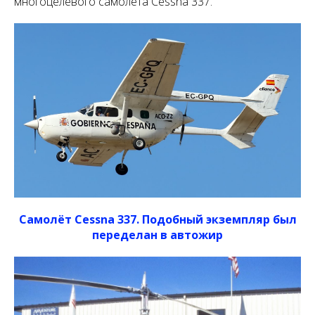
многоцелевого самолёта Cessna 337.
Самолёт Cessna 337. Подобный экземпляр был
переделан в автожир