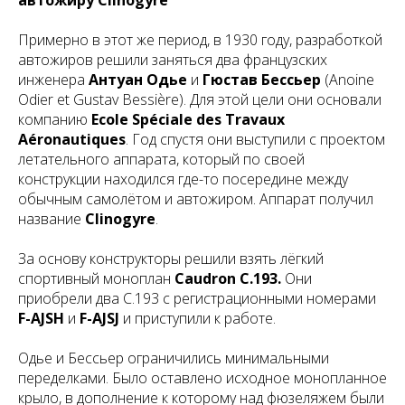
автожиру Clinogyre
Примерно в этот же период, в 1930 году, разработкой
автожиров решили заняться два французских
инженера
Антуан Одье
и
Гюстав Бессьер
(Anoine
Odier et Gustav Bessière). Для этой цели они основали
компанию
Ecole Spéciale des Travaux
Aéronautiques
. Год спустя они выступили с проектом
летательного аппарата, который по своей
конструкции находился где-то посередине между
обычным самолётом и автожиром. Аппарат получил
название
Clinogyre
.
За основу конструкторы решили взять лёгкий
спортивный моноплан
Caudron C.193.
Они
приобрели два C.193 с регистрационными номерами
F-AJSH
и
F-AJSJ
и приступили к работе.
Одье и Бессьер ограничились минимальными
переделками. Было оставлено исходное монопланное
крыло, в дополнение к которому над фюзеляжем были