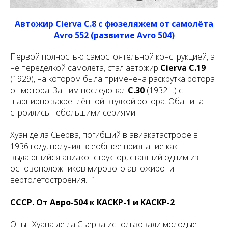
Автожир Cierva C.8 с фюзеляжем от самолёта
Avro 552 (развитие Avro 504)
Первой полностью самостоятельной конструкцией, а
не переделкой самолёта, стал автожир
Cierva С.19
(1929), на котором была применена раскрутка ротора
от мотора. За ним последовал
С.30
(1932 г.) с
шарнирно закреплённой втулкой ротора. Оба типа
строились небольшими сериями.
Хуан де ла Сьерва, погибший в авиакатастрофе в
1936 году, получил всеобщее признание как
выдающийся авиаконструктор, ставший одним из
основоположников мирового автожиро- и
вертолётостроения. [1]
СССР. От Авро-504 к КАСКР-1 и КАСКР-2
Опыт Хуана де ла Сьерва использовали молодые