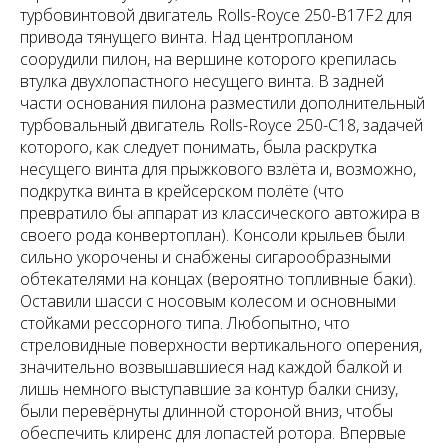
турбовинтовой двигатель Rolls-Royce 250-B17F2 для
привода тянущего винта. Над центропланом
соорудили пилон, на вершине которого крепилась
втулка двухлопастного несущего винта. В задней
части основания пилона разместили дополнительный
турбовальный двигатель Rolls-Royce 250-C18, задачей
которого, как следует понимать, была раскрутка
несущего винта для прыжкового взлёта и, возможно,
подкрутка винта в крейсерском полёте (что
превратило бы аппарат из классического автожира в
своего рода конвертоплан). Консоли крыльев были
сильно укорочены и снабжены сигарообразными
обтекателями на концах (вероятно топливные баки).
Оставили шасси с носовым колесом и основными
стойками рессорного типа. Любопытно, что
стреловидные поверхности вертикального оперения,
значительно возвышавшиеся над каждой балкой и
лишь немного выступавшие за контур балки снизу,
были перевёрнуты длинной стороной вниз, чтобы
обеспечить клиренс для лопастей ротора. Впервые