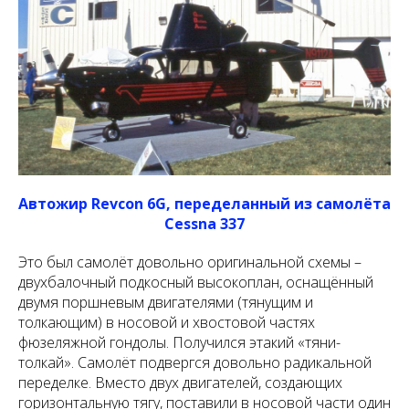
Автожир Revcon 6G, переделанный из самолёта
Cessna 337
Это был самолёт довольно оригинальной схемы –
двухбалочный подкосный высокоплан, оснащённый
двумя поршневым двигателями (тянущим и
толкающим) в носовой и хвостовой частях
фюзеляжной гондолы. Получился этакий «тяни-
толкай». Самолёт подвергся довольно радикальной
переделке. Вместо двух двигателей, создающих
горизонтальную тягу, поставили в носовой части один