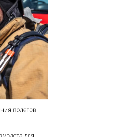
ения полетов
амолета для