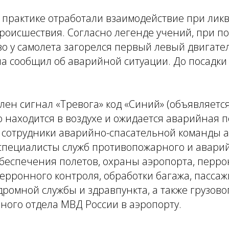
 практике отработали взаимодействие при лик
оисшествия. Согласно легенде учений, при по
во у самолета загорелся первый левый двигате
а сообщил об аварийной ситуации. До посадки 
лен сигнал «Тревога» код «Синий» (объявляется
 находится в воздухе и ожидается аварийная по
 сотрудники аварийно-спасательной команды а
 специалисты служб противопожарного и авари
обеспечения полетов, охраны аэропорта, перр
ерронного контроля, обработки багажа, пассаж
дромной службы и здравпункта, а также грузов
ного отдела МВД России в аэропорту.