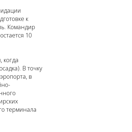
видации
дготовке к
ль. Командир
остается 10
, когда
садка). В точку
эропорта, в
йно-
онного
ирских
ого терминала