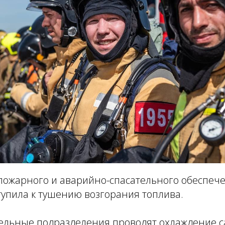
пожарного и аварийно-спасательного обеспеч
тупила к тушению возгорания топлива.
ельные подразделения проводят охлаждение с