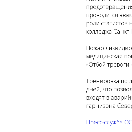
предотвращения
проводится эвак
роли статистов
колледжа Санкт-
Пожар ликвидир
медицинская пом
«Отбой тревоги»
Тренировка по л
дней, что позво
входят в авари
гарнизона Севе
Пресс-служба О