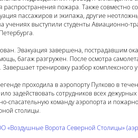
 распространения пожара. Также совместно с
уация пассажиров и экипажа, другие неотложн
 на учениях выступили студенты Авиационно-т
Петербурга.
ован. Эвакуация завершена, пострадавшим ок
ощь, багаж разгружен. После осмотра самолет
. Завершает тренировку разбор комплексного 
егенде проходила в аэропорту Пулково в тече
лило задействовать сотрудников всех дежурных
йно-спасательную команду аэропорта и пожарн
рной столицы.
ОО «Воздушные Ворота Северной Столицы» (аэр