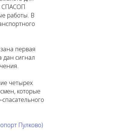
о СПАСОП
ые работы. В
ранспортного
азана первая
а дан сигнал
учения.
ние четырех
 смен, которые
о-спасательного
опорт Пулково)