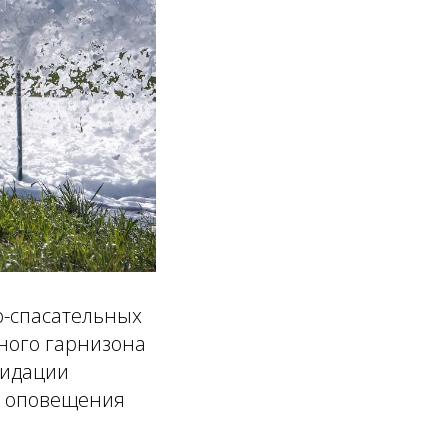
о-спасательных
ьного гарнизона
видации
и оповещения