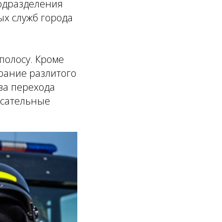
одразделения
ых служб города
полосу. Кроме
рание разлитого
за перехода
асательные