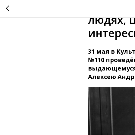
МИССИЯ 
людях, 
интерес
31 мая в Кул
№110 проведё
выдающемуся 
Алексею Андр