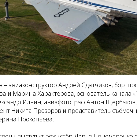
в – авиаконструктор Андрей Сдатчиков, бортп
ва и Марина Характерова, основатель канала 
лександр Ильин, авиафотограф Антон Щербаков,
ент Никита Прозоров и представитель съёмочн
терина Прокопьева.
тречи выступит режиссёр Дарья Пономаренко 