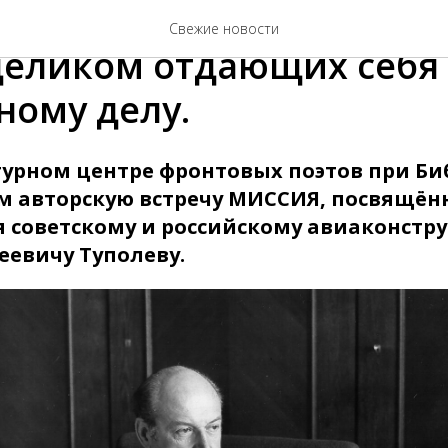
– проект Василия Поле
Свежие новости
целиком отдающих себя
ному делу.
ьтурном центре фронтовых поэтов при Б
м авторскую встречу МИССИЯ, посвящён
советскому и российскому авиаконстру
еевичу Туполеву.