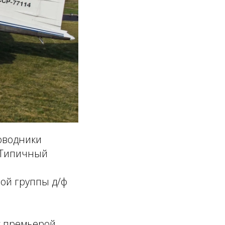
роводники
«Типичный
ой группы д/ф
с премьерой