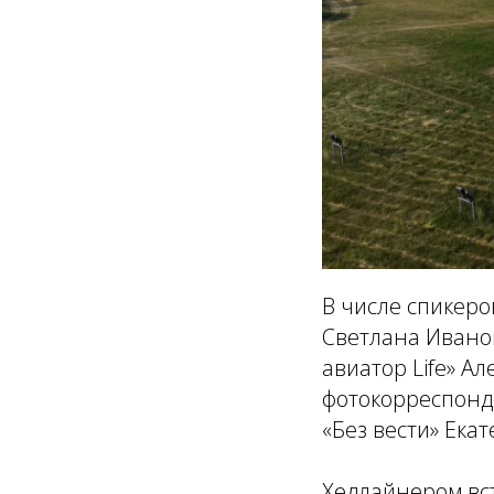
В числе спикеро
Светлана Ивано
авиатор Life» А
фотокорреспонд
«Без вести» Ека
Хедлайнером вс