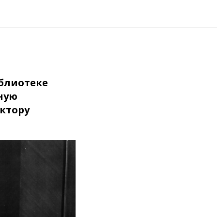
жаева о
иблиотеке
ную
ктору