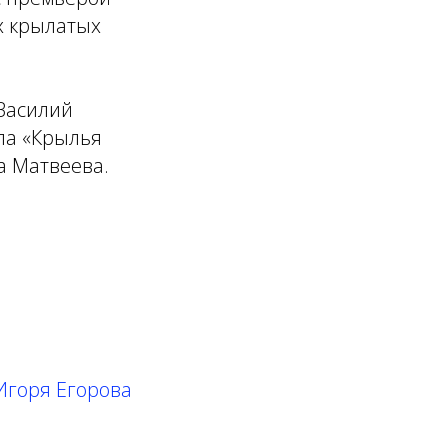
х крылатых
Василий
ла «Крылья
а Матвеева.
Игоря Егорова