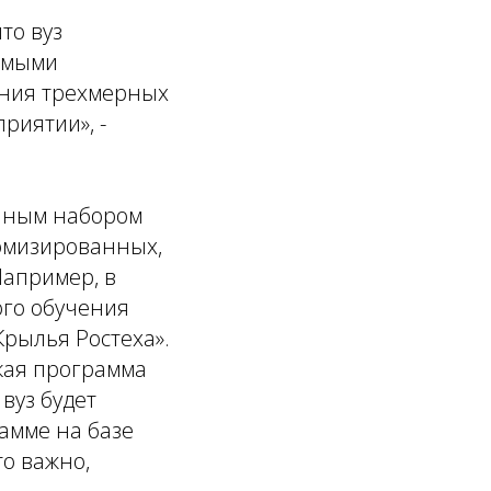
то вуз
имыми
ения трехмерных
риятии», -
енным набором
томизированных,
Например, в
ого обучения
рылья Ростеха».
кая программа
вуз будет
амме на базе
о важно,