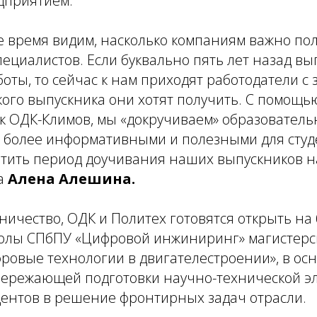
дприятием.
е время видим, насколько компаниям важно по
ециалистов. Если буквально пять лет назад вы
боты, то сейчас к нам приходят работодатели с 
ого выпускника они хотят получить. С помощь
ак ОДК-Климов, мы «докручиваем» образовател
и более информативными и полезными для студ
атить период доучивания наших выпускников н
а
Алена Алешина.
ничество, ОДК и Политех готовятся открыть на
лы СПбПУ «Цифровой инжиниринг» магистерс
овые технологии в двигателестроении», в осн
пережающей подготовки научно-технической эл
дентов в решение фронтирных задач отрасли.