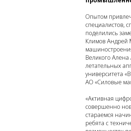
промышленно
Опытом привлеч
специалистов, 
поделились заме
Климов Андрей 
машиностроения
Великого Алена
летательных апп
университета «
АО «Силовые ма
«Активная цифр
совершенно нов
стараемся начи
ребята с технич