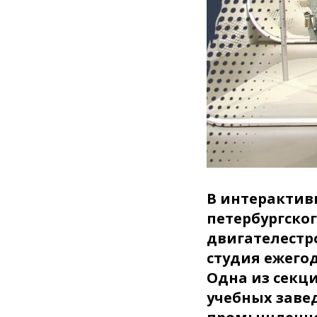
В интерактив
петербургско
двигателестр
студия ежего
Одна из секц
учебных заве