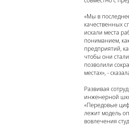
совместно с пре
«Мы в последне
качественных сп
искали места ра
пониманием, как
предприятий, к
чтобы они стал
позволили сокр
местах», - сказал
Развивая сотруд
инженерной шко
«Передовые цифр
лежит модель о
вовлечения сту