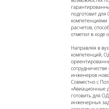
возможностях п
гарантированным
подготовит для
компетенциями 
расчетов, спосо
отметил в ходе
Направляя в вуз
компетенций, ОД
ориентированны
сотрудничестве
инженеров новог
Совместно с Пол
«Авиационные дв
готовить для ОД
инженерных зада