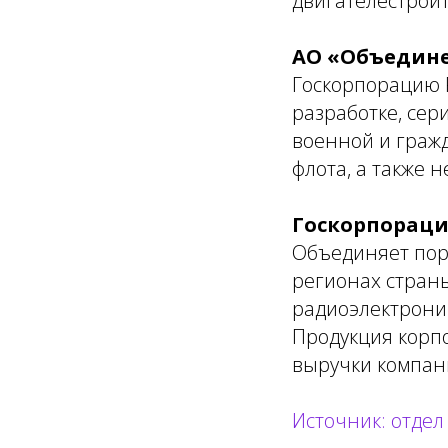
двигателестрои
АО «Объедине
Госкорпорацию 
разработке, сер
военной и граж
флота, а также 
Госкорпораци
Объединяет пор
регионах стран
радиоэлектрони
Продукция корпо
выручки компан
Источник: отде