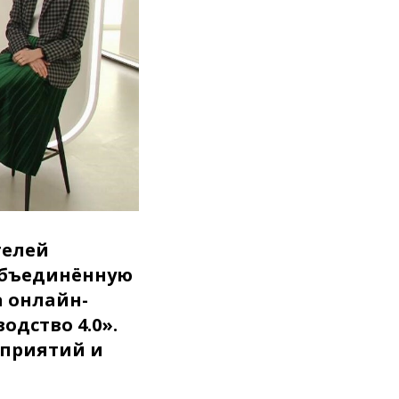
телей
Объединённую
 онлайн-
дство 4.0».
дприятий и