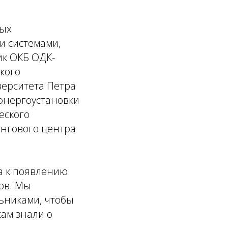
дых
и системами,
ик ОКБ ОДК-
кого
верситета Петра
энергоустановки
еского
нгового центра
а к появлению
ов. Мы
ьниками, чтобы
кам знали о