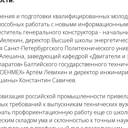
сти.
ения и подготовки квалифицированных моло
способных работать с новыми информационным
ститель генерального конструктора - начальн
Мелехин, директор Высшей школы энергетичес
 Санкт-Петербургского Политехнического уни
 Алешина, заведующий кафедрой «Двигатели и 
аратов» Балтийского государственного технич
ВОЕНМЕХ» Артём Левихин и директор инжинири
шины» Константин Савичев.
овизация российской промышленности привел
ых требований к выпускникам технических вуз
нать профориентационную работу еще со школ
еским складом ума и склонностью к точным нау