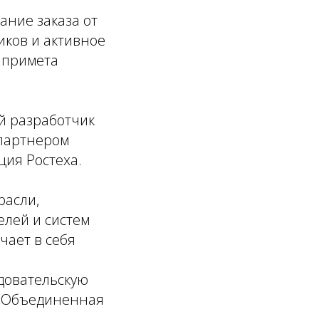
ание заказа от
ков и активное
я примета
й разработчик
партнером
ия Ростеха.
расли,
елей и систем
чает в себя
довательскую
О «Объединенная