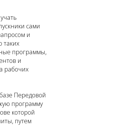
лучать
пускники сами
запросом и
ю таких
ьные программы,
ентов и
а рабочих
 базе Передовой
кую программу
ове которой
иты, путем