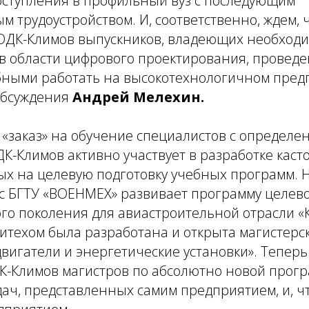
оступления в профильный вуз с последующим
 трудоустройством. И, соответственно, ждем, ч
 ОДК-Климов выпускников, владеющих необход
в области цифрового проектирования, провед
бными работать на высокотехнологичном предп
 обсуждения
Андрей Мелехин.
 «заказ» на обучение специалистов с определ
К-Климов активно участвует в разработке кас
х на целевую подготовку учебных программ. 
 с БГТУ «ВОЕНМЕХ» развивает программу целев
о поколения для авиастроительной отрасли «К
итехом была разработана и открыта магистерс
игатели и энергетические установки». Теперь 
К-Климов магистров по абсолютно новой прогр
ч, представленных самим предприятием, и, чт