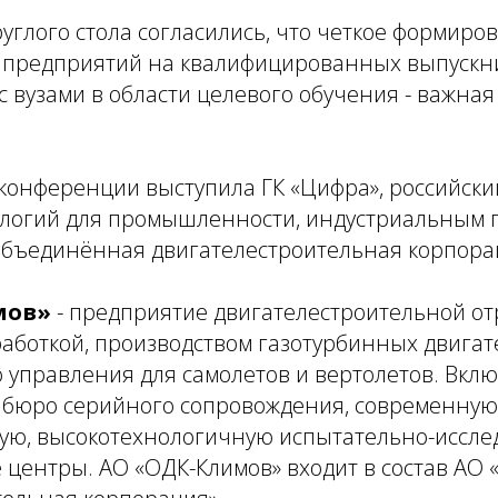
руглого стола согласились, что четкое формиров
редприятий на квалифицированных выпускни
с вузами в области целевого обучения - важна
конференции выступила ГК «Цифра», российски
логий для промышленности, индустриальным 
Объединённая двигателестроительная корпорац
мов»
- предприятие двигателестроительной от
аботкой, производством газотурбинных двигат
 управления для самолетов и вертолетов. Вклю
е бюро серийного сопровождения, современную
ую, высокотехнологичную испытательно-иссле
е центры. АО «ОДК-Климов» входит в состав А