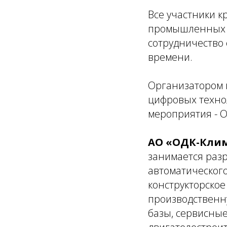
Все участники к
промышленных п
сотрудничество 
времени.
Организатором 
цифровых техно
мероприятия - 
АО «ОДК-Кли
занимается разр
автоматического
конструкторско
производственн
базы, сервисны