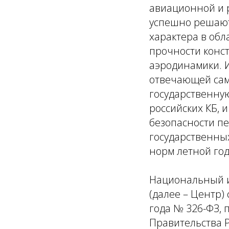
авиационной и р
успешно решают
характера в обл
прочности конс
аэродинамики. 
отвечающей сам
государственную
российских КБ, 
безопасности п
государственных
норм летной го
Национальный ис
(далее – Центр)
года № 326-ФЗ,
Правительства Р