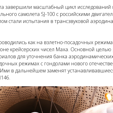
та завершили масштабный цикл исследований
ьного самолета SJ-100 с российскими двигател
ом стали испытания в трансзвуковой аэродина
оводились как на взлетно-посадочных режимах 
оне крейсерских чисел Маха. Основной целью 
риалов для уточнения банка аэродинамических
адочных режимах с гондолами нового отечеств
. Ими в дальнейшем заменят устанавливавшиес
146.