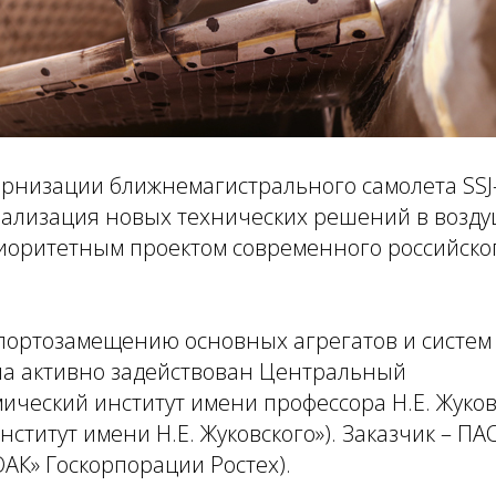
рнизации ближнемагистрального самолета SSJ
ализация новых технических решений в воздуш
риоритетным проектом современного российско
мпортозамещению основных агрегатов и систем
на активно задействован Центральный
ческий институт имени профессора Н.Е. Жуков
нститут имени Н.Е. Жуковского»). Заказчик – ПА
ОАК» Госкорпорации Ростех).