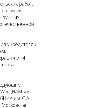
ельских работ,
 развития
 научных
 отечественной
ия учредителя и
ем,
рации от 4
которые
следующие
ФАУ «ЦИАМ им.
ибНИА им. С.А.
, Московская