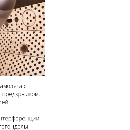
амолета с
 предкрылком.
ией.
интерференции
тогондолы.