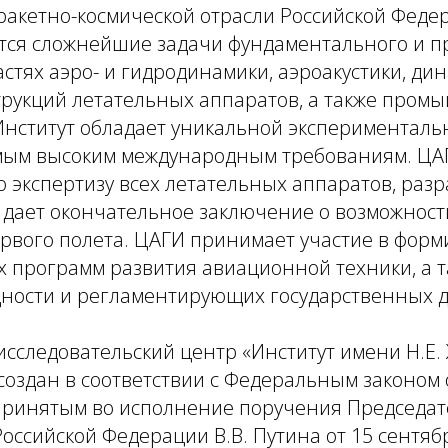
акетно-космической отрасли Российской Федер
ся сложнейшие задачи фундаментального и п
астях аэро- и гидродинамики, аэроакустики, ди
трукций летательных аппаратов, а также про
Институт обладает уникальной экспериментальн
ым высоким международным требованиям. ЦАГ
 экспертизу всех летательных аппаратов, раз
и дает окончательное заключение о возможност
ервого полета. ЦАГИ принимает участие в фор
 программ развития авиационной техники, а т
дности и регламентирующих государственных д
следовательский центр «Институт имени Н.Е. 
 создан в соответствии с Федеральным законом 
 принятым во исполнение поручения Председат
оссийской Федерации В.В. Путина от 15 сентяб