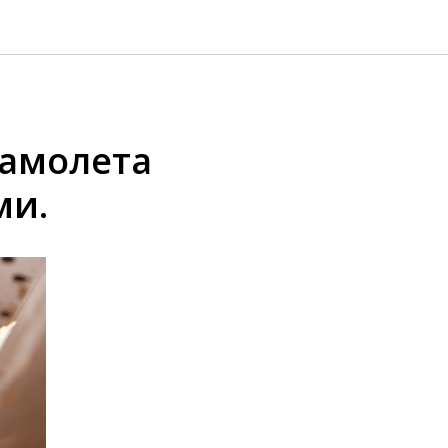
самолета
ми.