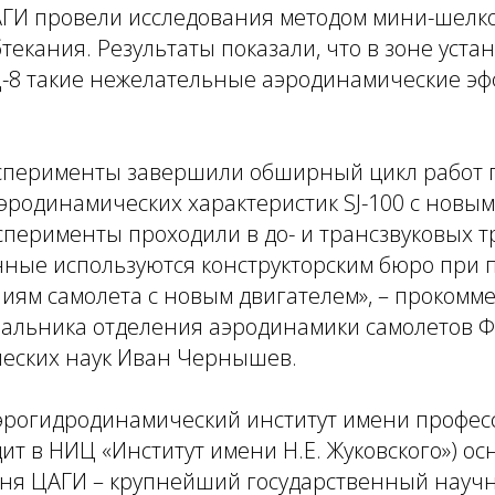
ГИ провели исследования методом мини-шелк
текания. Результаты показали, что в зоне уста
-8 такие нежелательные аэродинамические э
перименты завершили обширный цикл работ 
родинамических характеристик SJ-100 с новым
сперименты проходили в до- и трансзвуковых т
ные используются конструкторским бюро при п
иям самолета с новым двигателем», – прокомм
чальника отделения аэродинамики самолетов Ф
ческих наук Иван Чернышев.
рогидродинамический институт имени професс
дит в НИЦ «Институт имени Н.Е. Жуковского») ос
одня ЦАГИ – крупнейший государственный науч