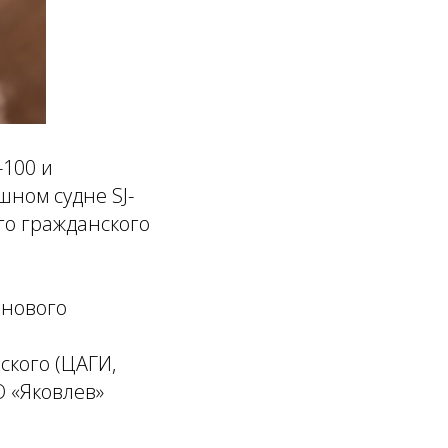
-100 и
ном судне SJ-
го гражданского
 нового
ского (ЦАГИ,
О «Яковлев»