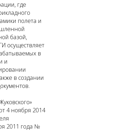
ации, где
рикладного
намики полета и
мышленной
ой базой,
И осуществляет
рабатываемых в
и и
мировании
акже в создании
окументов.
Жуковского»
от 4 ноября 2014
еля
ря 2011 года №