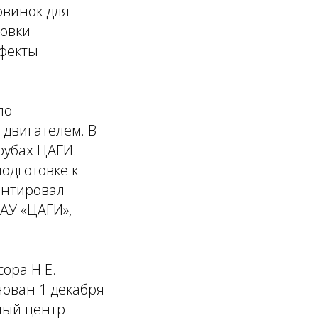
овинок для
новки
ффекты
по
 двигателем. В
рубах ЦАГИ.
одготовке к
ентировал
АУ «ЦАГИ»,
ора Н.Е.
нован 1 декабря
ный центр