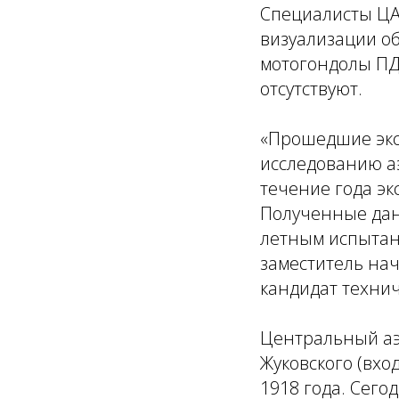
Специалисты ЦА
визуализации об
мотогондолы ПД
отсутствуют.
«Прошедшие экс
исследованию аэ
течение года эк
Полученные дан
летным испытан
заместитель на
кандидат техни
Центральный аэ
Жуковского (вхо
1918 года. Сег