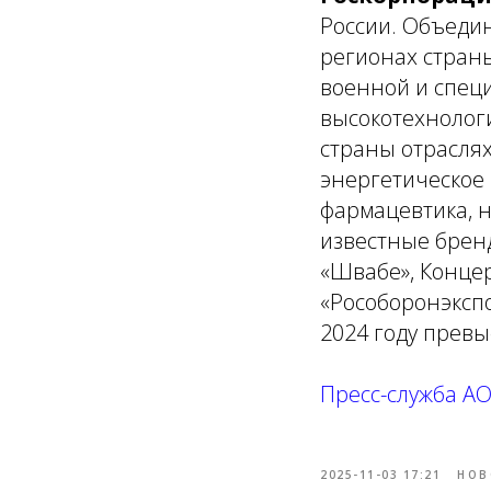
России. Объеди
регионах стран
военной и специ
высокотехнолог
страны отраслях
энергетическое
фармацевтика, н
известные бренд
«Швабе», Концер
«Рособоронэкспо
2024 году превы
Пресс-служба А
2025-11-03 17:21
НОВ