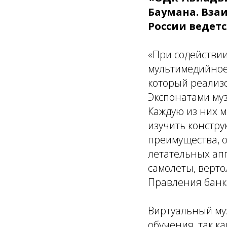
Баумана. Вза
России ведетс
«При содействи
мультимедийное
который реализ
Экспонатами му
Каждую из них м
изучить констру
преимущества, 
летательных ап
самолеты, верто
Правления бан
Виртуальный му
обучения, так к