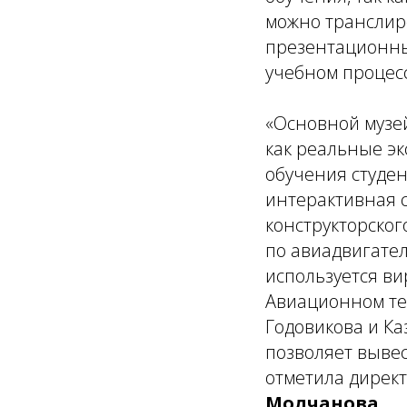
можно транслир
презентационных
учебном процес
«Основной музе
как реальные эк
обучения студен
интерактивная с
конструкторско
по авиадвигател
используется ви
Авиационном тех
Годовикова и Ка
позволяет вывес
отметила дирек
Молчанова
.