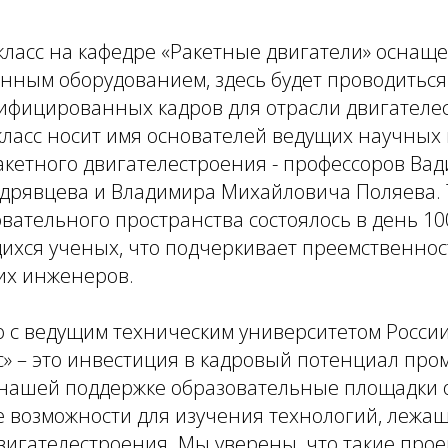
ласс на кафедре «Ракетные двигатели» оснащ
нным оборудованием, здесь будет проводиться
лифицированных кадров для отрасли двигателе
ласс носит имя основателей ведущих научных 
кетного двигателестроения - профессоров Ва
дрявцева и Владимира Михайловича Поляева.
вательного пространства состоялось в день 10
хся ученых, что подчеркивает преемственнос
их инженеров.
о с ведущим техническим университетом Росс
с» – это инвестиция в кадровый потенциал пр
нашей поддержке образовательные площадки 
 возможности для изучения технологий, лежащ
вигателестроения. Мы уверены, что такие про