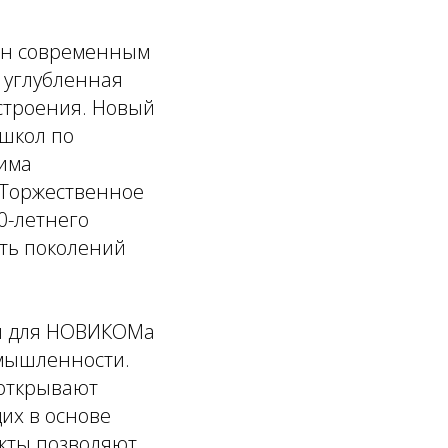
ен современным
 углубленная
строения. Новый
школ по
дима
 Торжественное
0-летнего
ть поколений
ии для НОВИКОМа
омышленности.
открывают
их в основе
екты позволяют