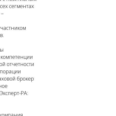
всех сегментах
 –
участником
в.
вы
 компетенции
ой отчетности
рпорации
аховой брокер
ное
Эксперт-РА:
компания