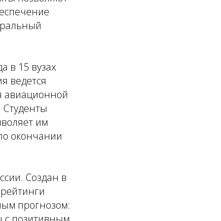
беспечение
неральный
а в 15 вузах
ия ведется
я авиационной
. Студенты
зволяет им
по окончании
ссии. Создан в
 рейтинги
ным прогнозом:
ru с позитивным