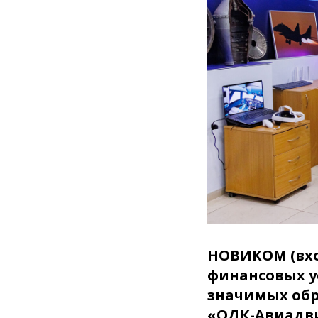
НОВИКОМ (вхо
финансовых у
значимых обр
«ОДК-Авиадви