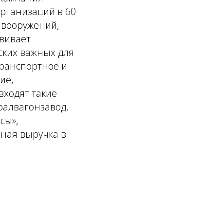
рганизаций в 60
 вооружений,
звивает
ских важных для
транспортное и
ие,
входят такие
ралвагонзавод,
сы»,
нная выручка в