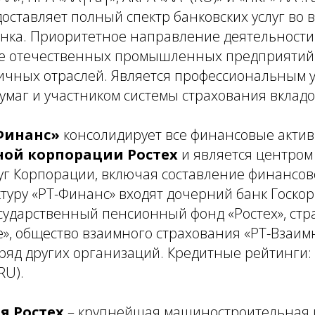
оставляет полный спектр банковских услуг во 
нка. Приоритетное направление деятельности
е отечественных промышленных предприятий
ичных отраслей. Является профессиональным 
маг и участником системы страхования вкладо
Финанс»
консолидирует все финансовые акти
ной корпорации Ростех
и является центром
уг Корпорации, включая составление финансов
туру «РТ-Финанс» входят дочерний банк Госко
ударственный пенсионный фонд «Ростех», стр
», общество взаимного страхования «РТ-Взаим
ряд других организаций. Кредитные рейтинги: 
RU).
я Ростех
– крупнейшая машиностроительная 