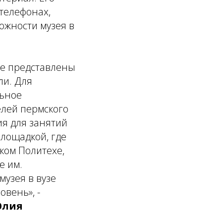
телефонах,
ожности музея в
де представлены
ли. Для
льное
елей пермского
я для занятий
площадкой, где
ком Политехе,
е им.
музея в вузе
вень», -
лия