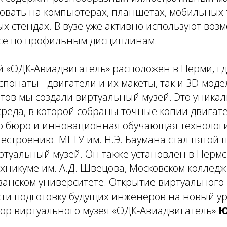
овать на компьютерах, планшетах, мобильных 
 стендах. В вузе уже активно используют возм
се по профильным дисциплинам.
й «ОДК-Авиадвигатель» расположен в Перми, г
спонаты - двигатели и их макеты, так и 3D-моде
тов мы создали виртуальный музей. Это уника
реда, в которой собраны точные копии двигат
го бюро и инновационная обучающая технологи
естроению. МГТУ им. Н.Э. Баумана стал пятой 
ртуальный музей. Он также установлен в Пермс
никуме им. А.Д. Швецова, Московском колледж
занском университете. Открытие виртуального 
ти подготовку будущих инженеров на новый уро
тор виртуального музея «ОДК-Авиадвигатель»
Ю