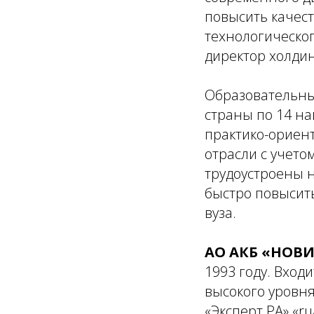
повысить качест
технологическо
директор холди
Образовательный
страны по 14 н
практико-ориен
отрасли с учет
трудоустроены н
быстро повысит
вуза.
АО АКБ «НОВ
1993 году. Входи
высокого уровня
«Эксперт РА» «ru