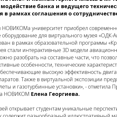
имодействие банка и ведущего техничес
я в рамках соглашения о сотрудничеств
и НОВИКОМа университет приобрел современн
 оборудование для виртуального музея «ОДК-А
ован в рамках образовательной программы «Кр
зея стали интерактивные 3D модели авиационн
ожно разобрать на составные части, что позво
ктивные особенности, технические характерис
обеспечивающие высокую эффективность двигат
паратов. Также в виртуальной экспозиции пре
леты и газотурбинные установки», - отметила 
ка НОВИКОМ
Елена Георгиева.
зей открывает студентам уникальные перспект
ак содержит разнообразный иллюстративный ма