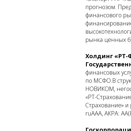
прогнозом. Пред
финансового ры
финансировани
высокотехнолог
рынка ценных бу
Холдинг «РТ-
Государствен
финансовых усл
по МСФО.В струк
НОВИКОМ, негос
«РТ-Страхование
Страхование» и 
ruAAA, АКРА: AA(
Госкорпораци