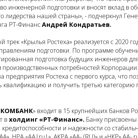
во инженерной подготовки и вносят вклад в о
го лидерства нашей страны», - подчеркнул Ге
нга РТ-Финанс
Андрей Кондратьев.
 трек «Крылья Ростеха» реализуется с 2020 год
аправлениям подготовки. По программе обучен
тированная подготовка будущих инженеров дл
ом производственных потребностей Корпорации
а предприятия Ростеха с первого курса, что по
ь квалификацию и получить третью категорию 
ИКОМБАНК
» входит в 15 крупнейших банков Ро
т в
холдинг «РТ-Финанс».
Банку присвоены
 кредитоспособности и надежности со стабиль
АА», НРА «АА|ru|», АКРА «АА- (RU)» и «НКР» АА-.