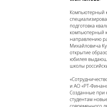
Компьютерный к
специализирова
подготовка ква
компьютерный к
направлению ра
Михайловича Ку
открытие образо
юбилея выдающи
школы российск
«Сотрудничеств
и АО «РТ-Финан
Созданные при 
студентам новые
современного д