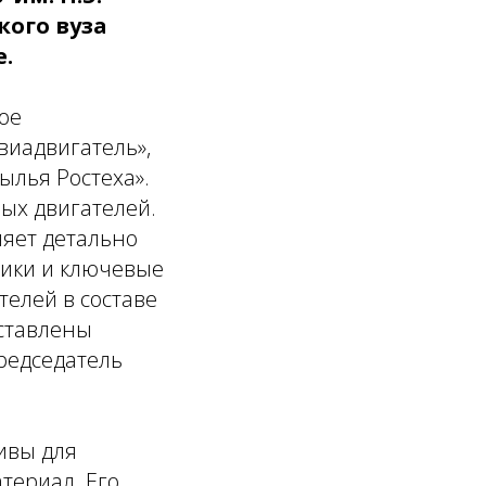
кого вуза
е.
ое
виадвигатель»,
ылья Ростеха».
ых двигателей.
ляет детально
тики и ключевые
елей в составе
дставлены
Председатель
ивы для
териал. Его