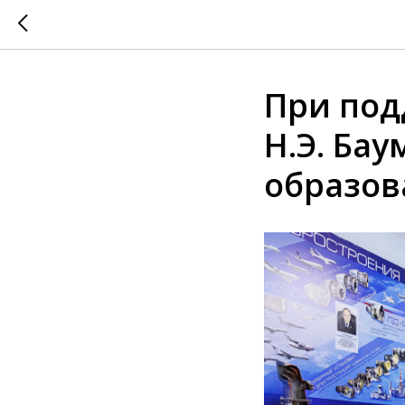
При под
Н.Э. Ба
образов