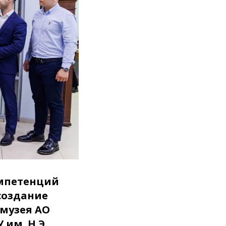
омпетенций
создание
 музея АО
им. Н.Э.