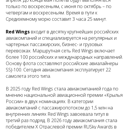
апреля. До конца мая полеты будут выполняться
только по воскресеньям, с июня по октябрь – по
четвергам и воскресеньям. Время в пути к
Средиземному морю составит 3 часа 25 минут.
Red Wings
входит в десятку крупнейших российских
авиакомпаний и специализируется на регулярных и
чартерных пассажирских, бизнес- и грузовых
перевозках. Маршрутная сеть Red Wings включает
более 100 российских и международных направлений.
Основу флота составляют российские авиалайнеры
SSJ-100. Сегодня авиакомпания эксплуатирует 22
самолета этого типа.
В 2025 году Red Wings стала авиакомпанией года по
мнению национальной авиационной премии «Крылья
России» в двух номинациях. В категории
авиакомпаний с пассажиропотоком до 1,5 млн на
внутренних линиях Red Wings завоевала титул в
третий раз подряд. В 2026 году авиакомпания стала
победителем X Отраслевой премии RUSky Awards в