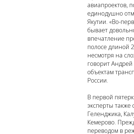
авиапроектов, п
единодушно от
Якутии.
«Во-перв
бывает довольн
впечатление пр
полосе длиной 2
несмотря на сл
говорит Андрей 
объектам транс
России.
В первой пятер
эксперты также
Геленджика, Кал
Кемерово. Преж
переводом в ре