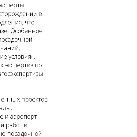
эксперты
сторождении в
одления, что
изе. Особенное
-посадочной
ечаний,
ие условия»
, –
х экспертиз по
вгосэкспертизы
ненных проектов
алы,
бе и аэропорт
и работ и
но-посадочной