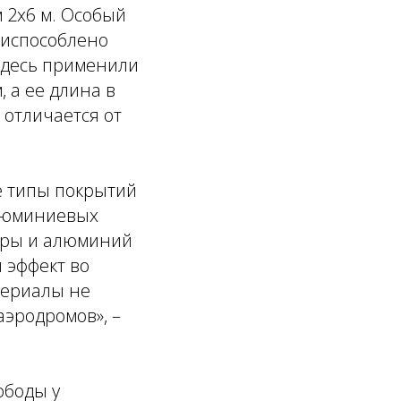
 2х6 м. Особый
риспособлено
здесь применили
 а ее длина в
 отличается от
е типы покрытий
алюминиевых
еры и алюминий
 эффект во
териалы не
аэродромов»,
–
ободы у