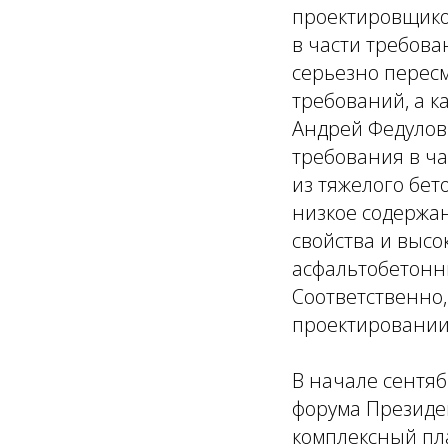
проектировщико
в части требова
серьезно перес
требований, а к
Андрей Федулов
требования в ча
из тяжелого бет
низкое содержан
свойства и высо
асфальтобетонны
Соответственно
проектировании
В начале сентяб
форума Президе
комплексный пл