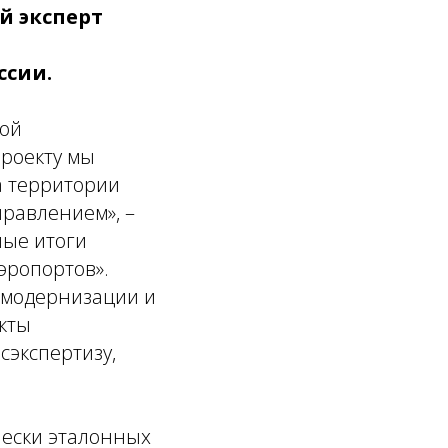
й эксперт
ссии.
ной
проекту мы
а территории
правлением»,
–
ные итоги
эропортов».
а модернизации и
кты
сэкспертизу,
чески эталонных