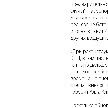
предварительно
случай – аэропо
для тяжелой тра
рельсовые бетон
итоге составит 4
других воздушны
«При реконстру
ВПП, в том чис
плит, но дальш
– это дороже бе
времени не очев
спешат внедрять
говорит Алла Кл
Насколько обнов