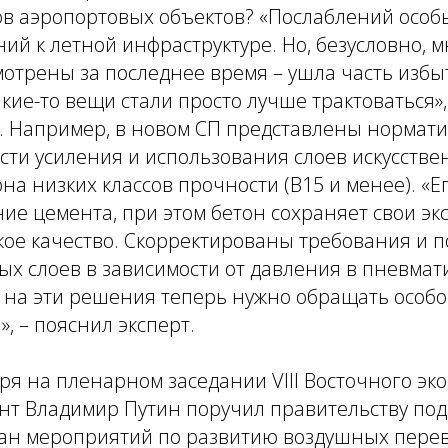
в аэропортовых объектов?
«Послаблений особы
ний к летной инфраструктуре. Но, безусловно,
мотрены за последнее время – ушла часть изб
акие-то вещи стали просто лучше трактоваться»
. Например, в новом СП представлены нормат
сти усиления и использования слоев искусств
она низких классов прочности (В15 и менее).
«Е
ие цемента, при этом бетон сохраняет свои э
кое качество. Скорректированы требования и 
х слоев в зависимости от давления в пневмат
, на эти решения теперь нужно обращать особ
»,
– пояснил эксперт.
ря на пленарном заседании VIII Восточного эк
нт Владимир Путин поручил правительству под
ан мероприятий по развитию воздушных перев