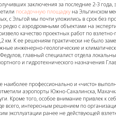
олучивших заключения за последние 2-3 года, 
метили
посадочную площадку
на Эльгинском ме
ых, с Эльгой мы почти уложились в срок без пр
о редко с аэродромными объектами на эксперт
оизвело качество проектных работ по взлетно
,2 км. К ее решениям практически не было зам
ожные инженерно-геологические и климатическ
Федулов, главный специалист отдела локальны
портного и гидротехнического назначения Гла
ке наиболее профессионально и «чисто» выпол
 отметили аэропорты Южно-Сахалинска, Махачк
уги. Кроме того, особое внимание привлек к се
де всего, интересным решением по организаци
жим эксплуатации ранее не действующей взлет