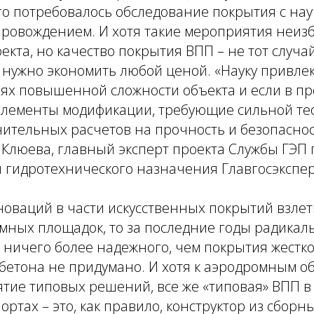
го потребовалось обследование покрытия с нау
ровождением. И хотя такие мероприятия неизб
кта, но качество покрытия ВПП – не тот случай
а нужно экономить любой ценой.
«Науку привлек
аях повышенной сложности объекта и если в п
элементы модификации, требующие сильной те
ительных расчетов на прочность и безопаснос
 Клюева, главный эксперт проекта Службы ГЭП 
 гидротехнического назначения Главгосэкспер
новаций в части искусственных покрытий взле
омных площадок, то за последние годы радика
 ничего более надежного, чем покрытия жестко
бетона не придумано. И хотя к аэродромным о
тие типовых решений, все же «типовая» ВПП 
ортах – это, как правило, конструктор из сборн