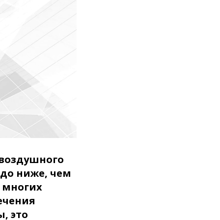
 воздушного
до ниже, чем
я многих
ечения
, это