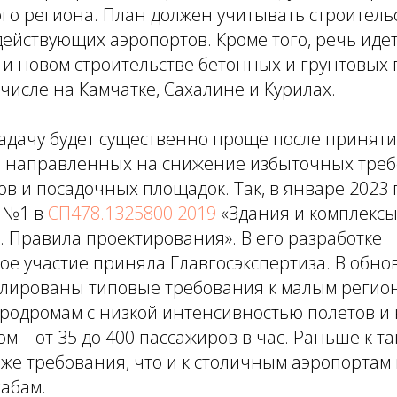
го региона. План должен учитывать строитель
йствующих аэропортов. Кроме того, речь идет
 и новом строительстве бетонных и грунтовых
 числе на Камчатке, Сахалине и Курилах.
адачу будет существенно проще после приняти
л, направленных на снижение избыточных тре
в и посадочных площадок. Так, в январе 2023 
 №1 в
СП478.1325800.2019
«Здания и комплекс
 Правила проектирования». В его разработке
ое участие приняла Главгосэкспертиза. В обн
лированы типовые требования к малым реги
эродромам с низкой интенсивностью полетов 
м – от 35 до 400 пассажиров в час. Раньше к т
же требования, что и к столичным аэропортам
абам.