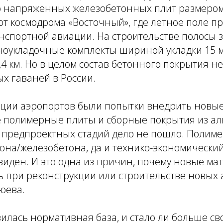
 напряженных железобетонных плит размером
рт космодрома «Восточный», где летное поле п
нспортной авиации. На строительстве полосы 
оукладочные комплекты шириной укладки 15 м,
,4 км. Но в целом состав бетонного покрытия не
х гаваней в России.
кции аэропортов были попытки внедрить новы
ле полимерные плиты и сборные покрытия из 
е предпроектных стадий дело не пошло. Полим
тона/железобетона, да и технико-экономический
иден. И это одна из причин, почему новые ма
 при реконструкции или строительстве новых 
юева.
илась нормативная база, и стало ли больше св