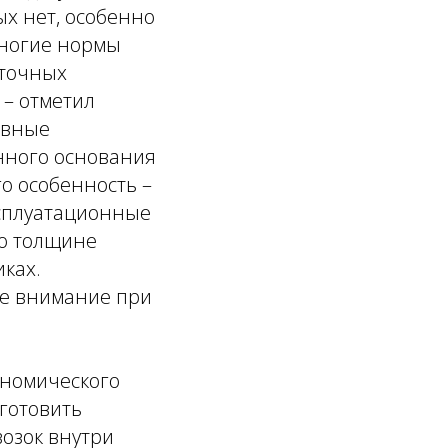
х нет, особенно
 многие нормы
ыточных
,
– отметил
ивные
енного основания
го особенность –
ксплуатационные
по толщине
иках.
ое внимание при
ономического
готовить
озок внутри