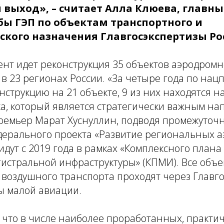
 выход»,
– считает Алла Клюева, главны
бы ГЭП по объектам транспортного и
ского назначения Главгосэкспертизы Ро
ент идет реконструкция 35 объектов аэродром
в 23 регионах России.
«За четыре года по нац
струкцию на 21 объекте, 9 из них находятся н
а, который является стратегически важным на
ремьер Марат Хуснуллин, подводя промежуточ
ерального проекта «Развитие региональных а
идут с 2019 года в рамках «Комплексного план
истральной инфраструктуры» (КПМИ). Все объе
воздушного транспорта проходят через Главго
ы малой авиации.
 что в числе наиболее проработанных, практи