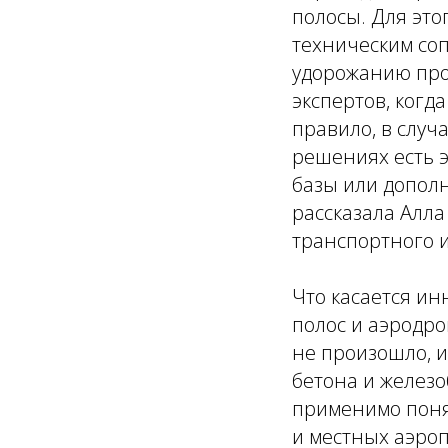
полосы. Для это
техническим соп
удорожанию прое
экспертов, когд
правило, в случ
решениях есть 
базы или дополн
рассказала Алла
транспортного и
Что касается ин
полос и аэродр
не произошло, и
бетона и железо
применимо поня
и местных аэроп