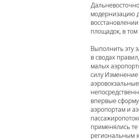
Дальневосточно
модернизацию де
восстановлении
площадок, в том
Выполнить эту з
в сводах прави
малых аэропорто
силу Изменение
аэровокзальные.
непосредственн
впервые сформу
аэропортам и а
пассажиропотоко
применялись те 
региональным х