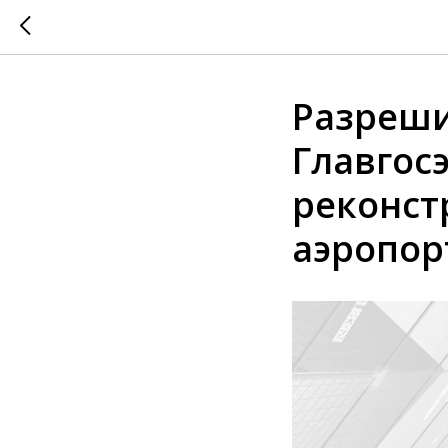
Разреши
Главгос
реконст
аэропор