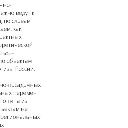
чно-
ежно ведут к
, по словам
аем, как
роектных
оретической
ть»,
–
по объектам
тизы России.
тно-посадочных
льных перемен
го типа из
бъектам не
в региональных
ых