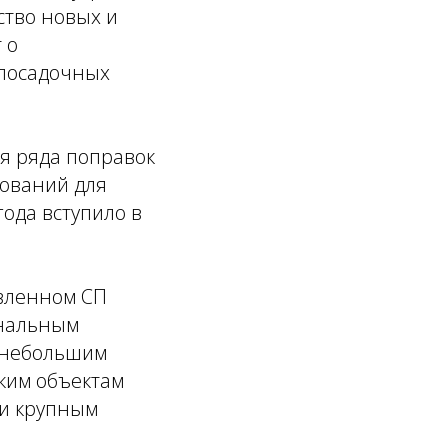
ство новых и
 о
 посадочных
я ряда поправок
бований для
года вступило в
ы
овленном СП
ональным
и небольшим
аким объектам
 и крупным