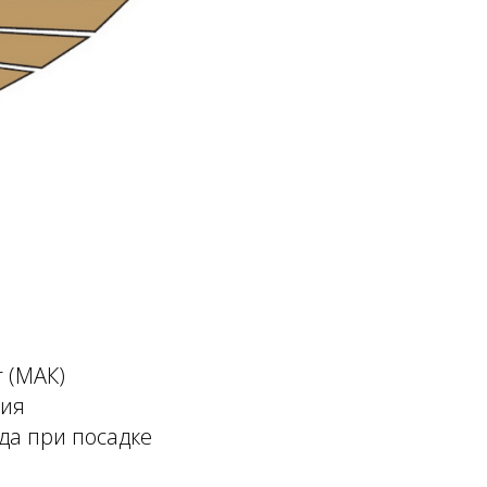
 (МАК)
ния
да при посадке