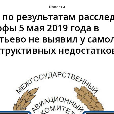
ударственный авиацио
Новости
 по результатам рассле
фы 5 мая 2019 года в
ьево не выявил у самолё
структивных недостатко