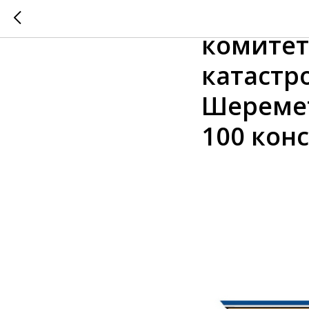
Межгос
комитет
катастро
Шеремет
100 кон