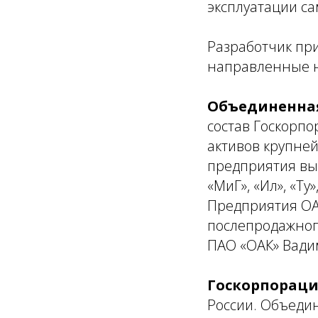
эксплуатации са
Разработчик пр
направленные н
Объединенная
состав Госкорпо
активов крупне
предприятия вып
«МиГ», «Ил», «Ту»
Предприятия OA
послепродажног
ПАО «ОАК» Вади
Госкорпораци
России. Объеди