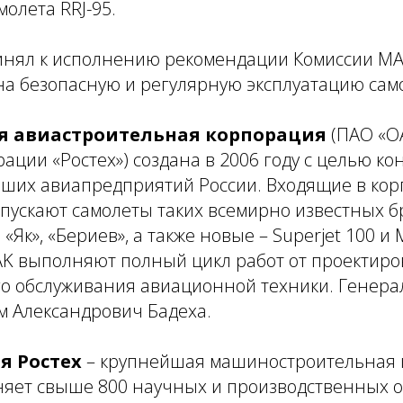
молета RRJ-95.
инял к исполнению рекомендации Комиссии МА
а безопасную и регулярную эксплуатацию самол
 авиастроительная корпорация
(ПАО «ОА
рации «Ростех») создана в 2006 году с целью к
йших авиапредприятий России. Входящие в ко
ускают самолеты таких всемирно известных бр
, «Як», «Бериев», а также новые – Superjet 100 и 
K выполняют полный цикл работ от проектиро
о обслуживания авиационной техники. Генера
м Александрович Бадеха.
я Ростех
– крупнейшая машиностроительная 
няет свыше 800 научных и производственных о