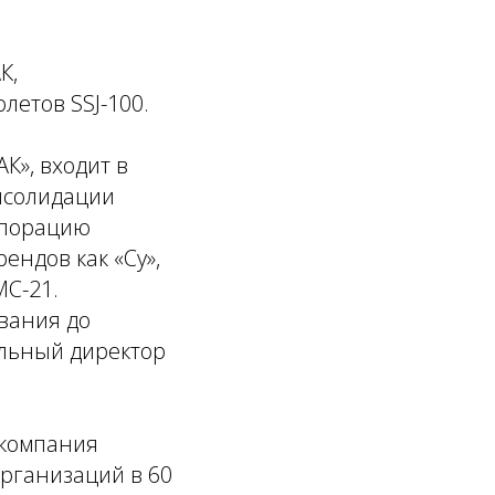
К,
етов SSJ-100.
К», входит в
онсолидации
рпорацию
ендов как «Су»,
МС-21.
вания до
льный директор
компания
рганизаций в 60