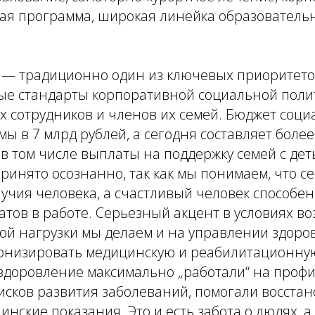
ая программа, широкая линейка образователь
х — традиционно один из ключевых приоритето
ые стандарты корпоративной социальной поли
х сотрудников и членов их семей. Бюджет соци
ы в 7 млрд рублей, а сегодня составляет более 
в том числе выплаты на поддержку семей с дет
инято осознанно, так как мы понимаем, что с
учия человека, а счастливый человек способен
атов в работе. Серьезный акцент в условиях в
ой нагрузки мы делаем и на управлении здоро
онизировать медицинскую и реабилитационну
здоровление максимально „работали“ на профи
ков развития заболеваний, помогали восстано
нские показания. Это и есть забота о людях, а