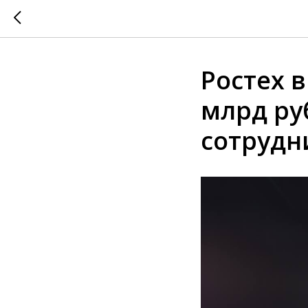
Ростех в
млрд ру
сотрудн