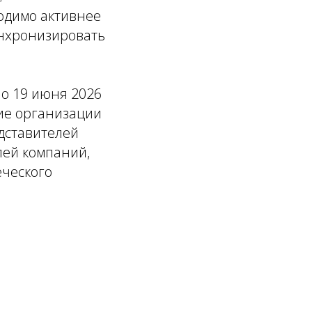
одимо активнее
инхронизировать
о 19 июня 2026
ние организации
дставителей
лей компаний,
еческого