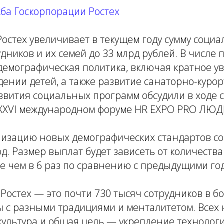
жба Госкорпорации Ростех
остех увеличивает в текущем году сумму соци
дников и их семей до 33 млрд рублей. В числе
демографическая политика, включая кратное у
ении детей, а также развитие санаторно-курор
звития социальных программ обсудили в ходе 
XXVI международном форуме HR EXPO PRO ЛЮД
изацию новых демографических стандартов сос
од. Размер выплат будет зависеть от количества
е чем в 6 раз по сравнению с предыдущими го
Ростех — это почти 730 тысяч сотрудников в б
ы с разными традициями и менталитетом. Всех
культура и общая цель — укрепление технолог