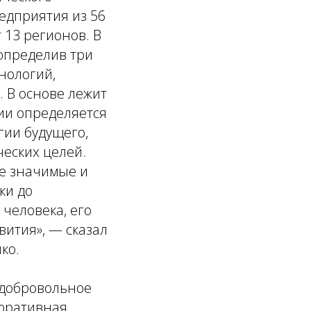
едприятия из 56
 13 регионов. В
 определив три
нологий,
. В основе лежит
ии определяется
гии будущего,
еских целей.
ые значимые и
ки до
человека, его
ития», — сказал
ко.
 добровольное
поративная