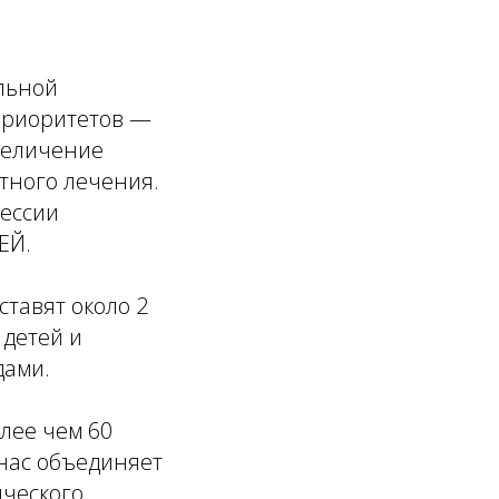
альной
 приоритетов —
величение
тного лечения.
сессии
ЕЙ.
тавят около 2
 детей и
дами.
олее чем 60
 нас объединяет
ического