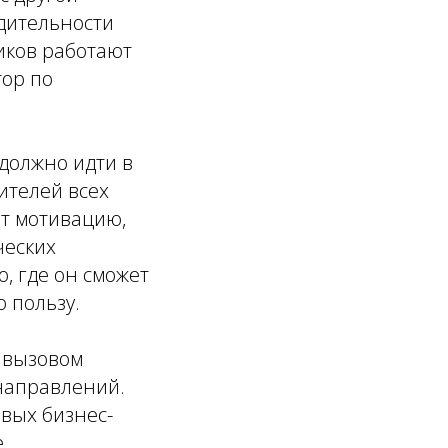
дительности
иков работают
тор по
должно идти в
ителей всех
ет мотивацию,
ческих
о, где он сможет
 пользу.
м вызовом
направлений.
вых бизнес-
е