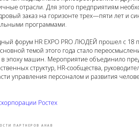
ичные отрасли. Для этого предприятиям необх
дровый заказ на горизонте трех—пяти лет и с
тельными программами.
дный форум HR EXPO PRO ЛЮДЕЙ прошел с 18 п
Основной темой этого года стало переосмысле
а в эпоху машин. Мероприятие объединило пре
рственных структур, HR-сообщества, руководите
асти управления персоналом и развития челов
скорпорации Ростех
ОСТИ ПАРТНЕРОВ АНАВ