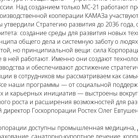
ссии. Над созданием только МС-21 работают пр
роизводственной кооперации КАМАЗа участвуют
 утвердили Стратегию развития до 2036 года,
тета: создание среды для развития новых тех
ципа общего дела и системную заботу о людях
той, но принципиальной вещи: сила Корпорац
 в ней работают. Именно они создают техноло
водства и обеспечивают достижение стратегич
иции в сотрудников мы рассматриваем как сам
Все наши программы — от социальной поддерж
х и карьерных инициатив — выстроены вокруг 
го роста и расширения возможностей для разв
 директор Госкорпорации Ростех Олег Евтушен
рпорации доступны промышленная медицина,
рахование, санаторно-курортное лечение, кор