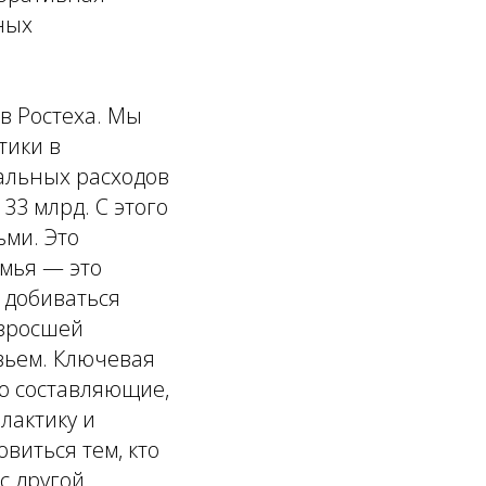
ных
в Ростеха. Мы
тики в
альных расходов
33 млрд. С этого
ьми. Это
емья — это
 добиваться
озросшей
вьем. Ключевая
ю составляющие,
лактику и
виться тем, кто
 с другой