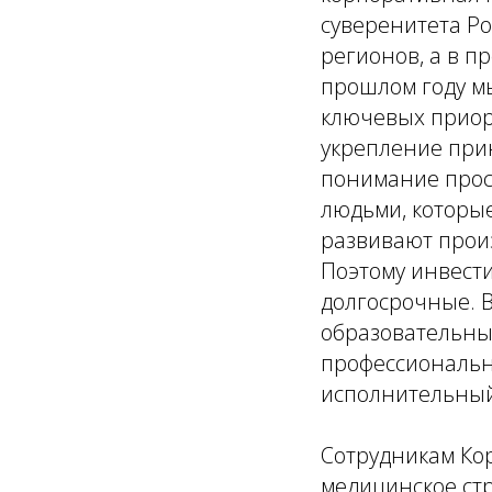
суверенитета Ро
регионов, а в п
прошлом году мы
ключевых приори
укрепление прин
понимание прос
людьми, которые
развивают произ
Поэтому инвест
долгосрочные. 
образовательны
профессионально
исполнительный
Сотрудникам Ко
медицинское ст