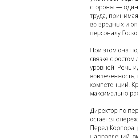
стороны — один
труда, принимая
во вредных и о
персоналу Госк
При этом она по
связке с ростом
уровней. Речь и
вовлеченность,
компетенций. Кр
максимально ра
Директор по пер
остается опере
Перед Корпорац
направлений, в