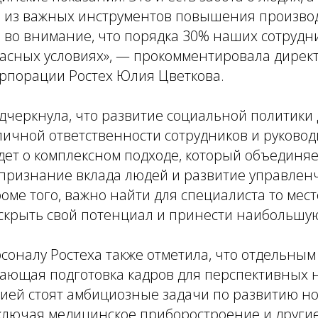
 из важных инструментов повышения произво
 во внимание, что порядка 30% наших сотрудн
пасных условиях», — прокомментировала дирек
орпорации Ростех Юлия Цветкова.
дчеркнула, что развитие социальной политики 
 личной ответственности сотрудников и руковод
дет о комплексном подходе, который объединя
 признание вклада людей и развитие управлен
оме того, важно найти для специалиста то мест
скрыть свой потенциал и принести наибольшую
соналу Ростеха также отметила, что отдельны
жающая подготовка кадров для перспективных 
ией стоят амбициозные задачи по развитию но
ключая медицинское приборостроение и други