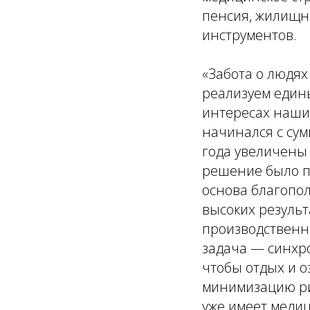
пенсия, жилищн
инструментов.
«Забота о людя
реализуем един
интересах наши
начинался с сумм
года увеличены 
решение было пр
основа благопол
высоких результ
производственн
задача — синхр
чтобы отдых и о
минимизацию рис
уже имеет медици