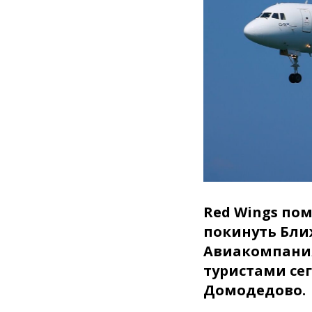
Red Wings по
покинуть Ближ
Авиакомпания
туристами се
Домодедово.