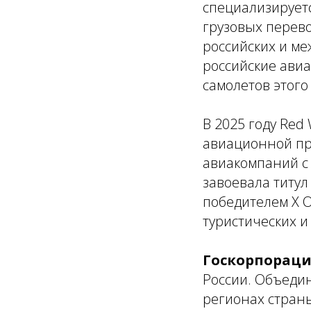
специализируетс
грузовых перево
российских и м
российские авиа
самолетов этого
В 2025 году Re
авиационной пр
авиакомпаний с 
завоевала титул
победителем X 
туристических и
Госкорпораци
России. Объеди
регионах стран