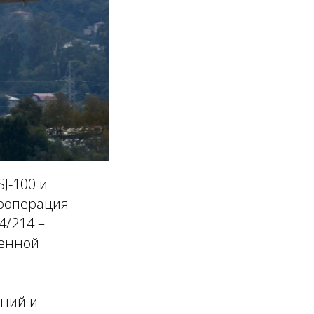
J-100 и
кооперация
4/214 –
ненной
аний и