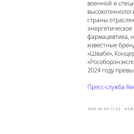
военной и специ
высокотехнолог
страны отраслях
энергетическое
фармацевтика, н
известные бренд
«Швабе», Концер
«Рособоронэкспо
2024 году превы
Пресс-cлужба Re
2026-03-04 11:52
НОВ