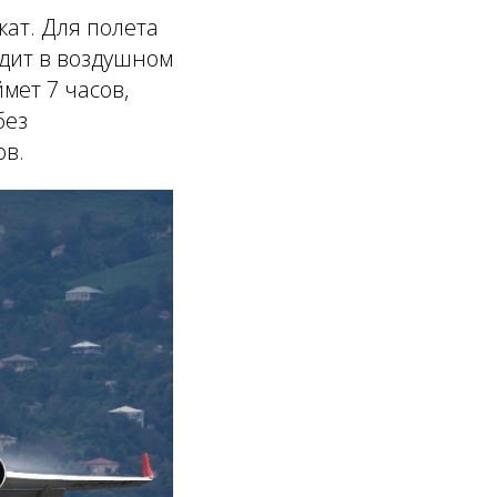
ат. Для полета
дит в воздушном
мет 7 часов,
без
ов.