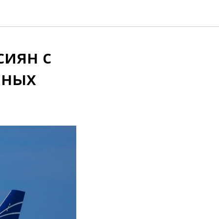
сиян с
нных