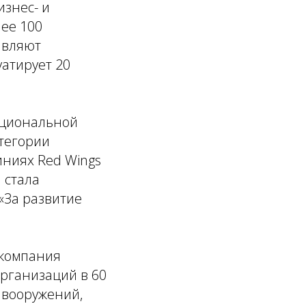
изнес- и
лее 100
авляют
уатирует 20
ациональной
атегории
иниях Red Wings
 стала
«За развитие
компания
рганизаций в 60
 вооружений,