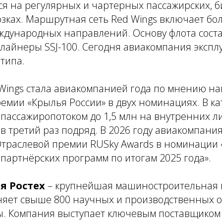
я на регулярных и чартерных пассажирских, б
зках. Маршрутная сеть Red Wings включает бо
еждународных направлений. Основу флота сост
лайнеры SSJ-100. Сегодня авиакомпания экспл
 типа.
d Wings стала авиакомпанией года по мнению н
емии «Крылья России» в двух номинациях. В к
пассажиропотоком до 1,5 млн на внутренних л
 в третий раз подряд. В 2026 году авиакомпания
Отраслевой премии RUSky Awards в номинации 
 партнёрских программ по итогам 2025 года».
я Ростех
– крупнейшая машиностроительная 
няет свыше 800 научных и производственных о
ы. Компания выступает ключевым поставщиком