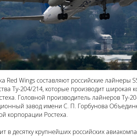
а Red Wings составляют российские лайнеры SS
тва Ту-204/214, которые производит широкая 
теха. Головной производитель лайнеров Ту-20
ционный завод имени С. П. Горбунова Объеди
ой корпорации Ростеха.
ит в десятку крупнейших российских авиакомп