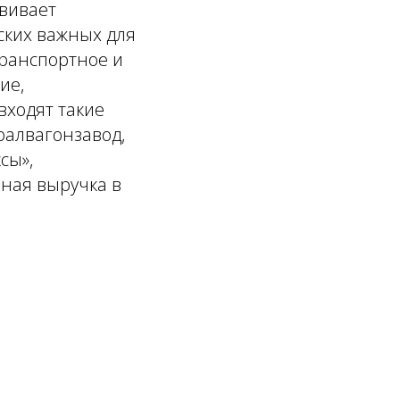
звивает
ских важных для
транспортное и
ие,
входят такие
ралвагонзавод,
сы»,
нная выручка в