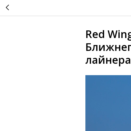
Red Win
Ближнег
лайнерах