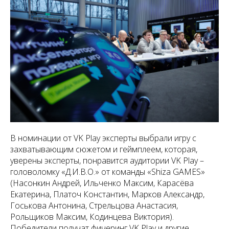
В номинации от VK Play эксперты выбрали игру с
захватывающим сюжетом и геймплеем, которая,
уверены эксперты, понравится аудитории VK Play –
головоломку «Д.И.В.О.» от команды «Shiza GAMES»
(Насонкин Андрей, Ильченко Максим, Карасёва
Екатерина, Платоч Константин, Марков Александр,
Госькова Антонина, Стрельцова Анастасия,
Рольщиков Максим, Кодинцева Виктория).
Победители получат фичеринг VK Play и другие