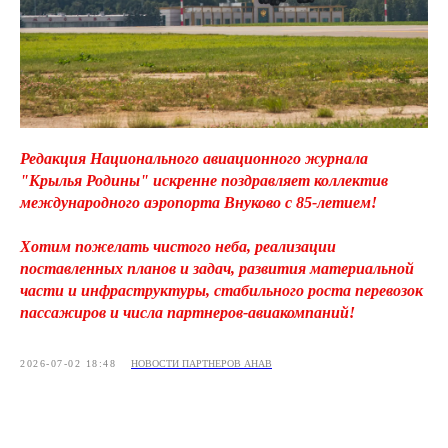
Редакция Национального авиационного журнала
"Крылья Родины" искренне поздравляет коллектив
международного аэропорта Внуково с 85-летием!
Хотим пожелать чистого неба, реализации
поставленных планов и задач, развития материальной
части и инфраструктуры, стабильного роста перевозок
пассажиров и числа партнеров-авиакомпаний!
2026-07-02 18:48
НОВОСТИ ПАРТНЕРОВ АНАВ