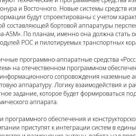
онура и Восточного. Новые системы средств из
ормации будут спроектированы с учетом харак
ой составляющей бортовой аппаратуры перспе
а-А5М». По планам, именно она должна стать 
модулей РОС и пилотируемых транспортных кор
ичные программно-аппаратные средства «Росс
стем» на отечественном программном обеспече
 информационного сопровождения наземные 
товую аппаратуру. Логику взаимодействия и р
ное задание, которое будет формироваться по
мического аппарата.
ки программного обеспечения и конструкторск
пании приступят к интеграции систем в едины
водство и размещение антенн, работа над пр