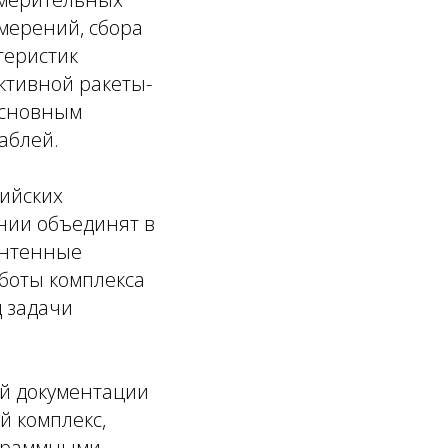
мерений, сбора
теристик
ктивной ракеты-
основным
аблей.
ийских
нии объединят в
антенные
аботы комплекса
д задачи
ой документации
й комплекс,
ограммными