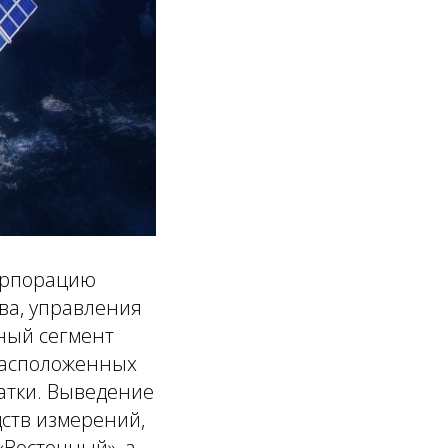
корпорацию
тва, управления
ный сегмент
 расположенных
атки. Выведение
дств измерений,
«Восточный», а