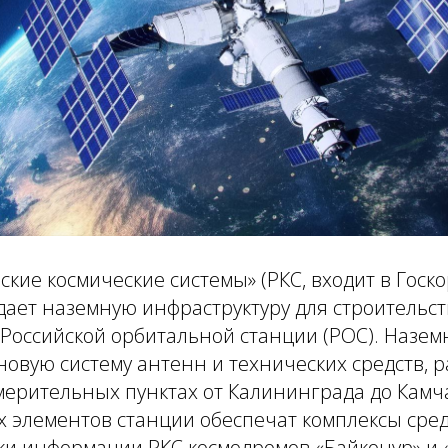
ские космические системы» (РКС, входит в Гос
здает наземную инфраструктуру для строительс
 Российской орбитальной станции (РОС). Назем
новую систему антенн и технических средств,
мерительных пунктах от Калининграда до Камч
х элементов станции обеспечат комплексы сре
ки информации РКС космодромов «Байконур» и 