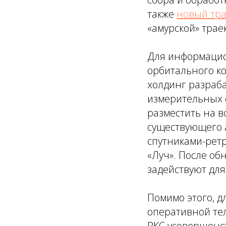
также
новый тра
«амурской» трае
Для информацио
орбитального к
холдинг разраб
измерительных с
разместить на в
существующего 
спутниками-рет
«Луч». После об
задействуют для
Помимо этого, д
оперативной те
РКС усовершенс