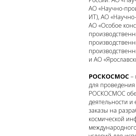
АО «Научно-про
ИТ), АО «Научно
АО «Особое конс
производственн
производственно
производственно
и АО «Ярославск
РОСКОСМОС
–
для проведения
РОСКОСМОС обес
деятельности и 
заказы на разра
космической инф
международного 
условий для исп