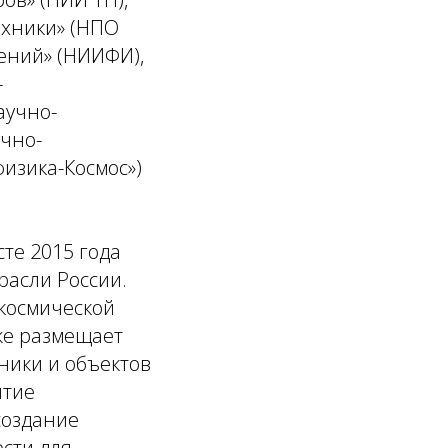
ехники» (НПО
рений» (НИИФИ),
-
аучно-
учно-
изика-Космос»)
сте 2015 года
расли России.
космической
же размещает
хники и объектов
итие
создание
ости для