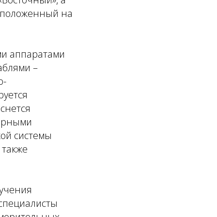
положенный на
ми аппаратами
аблями –
о-
руется
оснется
нарными
ой системы
 также
лучения
 специалисты
змерительных