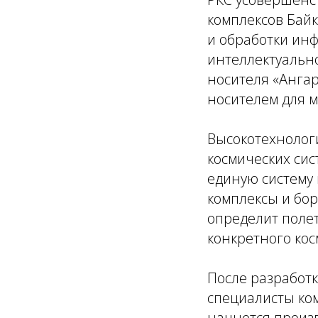
комплексов Байк
и обработки инф
интеллектуальн
носителя «Ангар
носителем для 
Высокотехнолог
космических си
единую систему
комплексы и бор
определит полет
конкретного кос
После разработ
специалисты ком
начнется произ