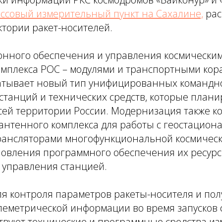
ссовый измерительный пункт на Сахалине,
рас
ктории ракет-носителей.
нного обеспечения и управления космически
омплекса РОС – модулями и транспортными кор
атывает новый тип унифицированных командн
танций и технических средств, которые плани
сей территории России. Модернизация также к
антенного комплекса для работы с геостацио
рансляторами многофункциональной космическ
новления программного обеспечения их ресурс
 управления станцией.
ля контроля параметров ракеты-носителя и по
леметрической информации во время запусков
твуют технические и программные средства и