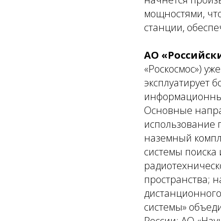
мощностями, что
станции, обеспе
АО «Российск
«Роскосмос») уж
эксплуатирует б
информационные
Основные напра
использование 
наземный компл
системы поиска 
радиотехническ
пространства; 
дистанционного
системы» объед
России: АО «Нау