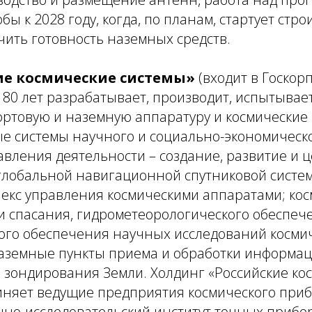
бы к 2028 году, когда, по планам, стартует стр
чить готовность наземных средств.
ие космические системы»
(входит в Госко
е 80 лет разрабатывает, производит, испытывает
ортовую и наземную аппаратуру и космические
 системы научного и социально-экономическо
вления деятельности – создание, развитие и 
глобальной навигационной спутниковой систе
екс управления космическими аппаратами; ко
и спасания, гидрометеорологического обеспеч
ого обеспечения научных исследований косми
наземные пункты приема и обработки информа
 зондирования Земли. Холдинг «Российские ко
иняет ведущие предприятия космического при
чно-исследовательский институт точных прибор