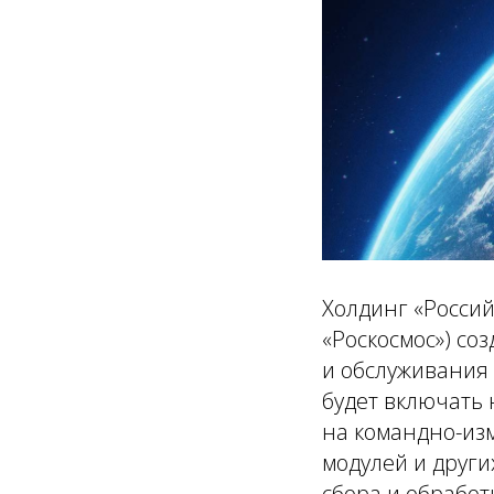
Холдинг «Россий
«Роскосмос») со
и обслуживания
будет включать 
на командно-из
модулей и други
сбора и обработ