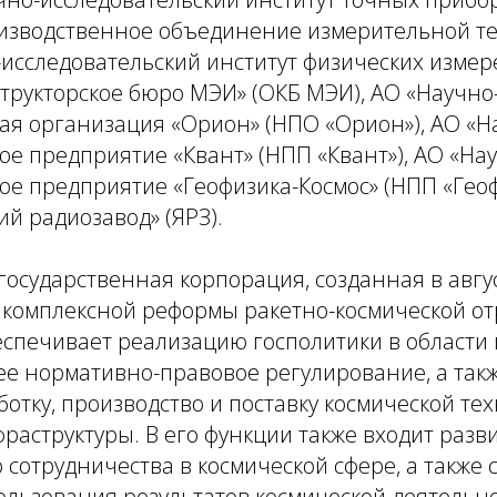
изводственное объединение измерительной т
-исследовательский институт физических изме
трукторское бюро МЭИ» (ОКБ МЭИ), АО «Научно
ая организация «Орион» (НПО «Орион»), АО «Н
е предприятие «Квант» (НПП «Квант»), АО «На
е предприятие «Геофизика-Космос» (НПП «Геоф
ий радиозавод» (ЯРЗ).
 государственная корпорация, созданная в авгу
 комплексной реформы ракетно-космической от
печивает реализацию госполитики в области 
ее нормативно-правовое регулирование, а так
ботку, производство и поставку космической те
раструктуры. В его функции также входит разв
сотрудничества в космической сфере, а также 
ользования результатов космической деятельн