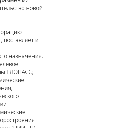
оительство новой
рпорацию
, поставляет и
го назначения.
целевое
мы ГЛОНАСС;
смические
ения,
ческого
ции
смические
боростроения
ов» (НИИ ТП),