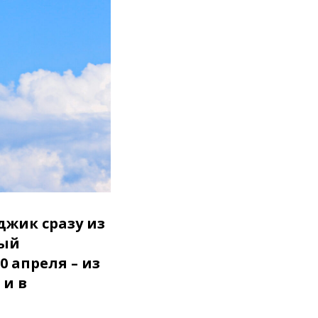
джик сразу из
ный
0 апреля – из
 и в