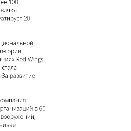
лее 100
авляют
уатирует 20
ациональной
атегории
иниях Red Wings
 стала
«За развитие
компания
рганизаций в 60
 вооружений,
звивает