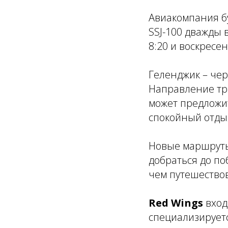
Авиакомпания б
SSJ-100 дважды
8:20 и воскресен
Геленджик – чер
Направление тр
может предложит
спокойный отдых
Новые маршруты
добраться до по
чем путешествов
Red Wings
вход
специализируетс