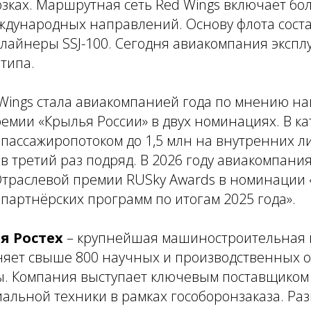
зках. Маршрутная сеть Red Wings включает бо
еждународных направлений. Основу флота сост
лайнеры SSJ-100. Сегодня авиакомпания экспл
 типа.
d Wings стала авиакомпанией года по мнению н
емии «Крылья России» в двух номинациях. В к
пассажиропотоком до 1,5 млн на внутренних л
 в третий раз подряд. В 2026 году авиакомпания
Отраслевой премии RUSky Awards в номинации 
 партнёрских программ по итогам 2025 года».
я Ростех
– крупнейшая машиностроительная 
няет свыше 800 научных и производственных о
ы. Компания выступает ключевым поставщиком
альной техники в рамках гособоронзаказа. Ра