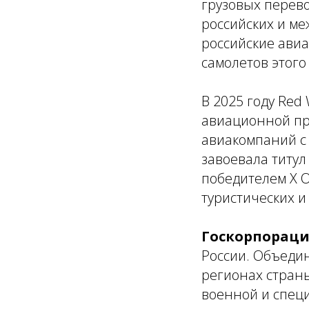
грузовых перево
российских и м
российские авиа
самолетов этого
В 2025 году Re
авиационной пр
авиакомпаний с 
завоевала титул
победителем X 
туристических и
Госкорпораци
России. Объеди
регионах стран
военной и специ