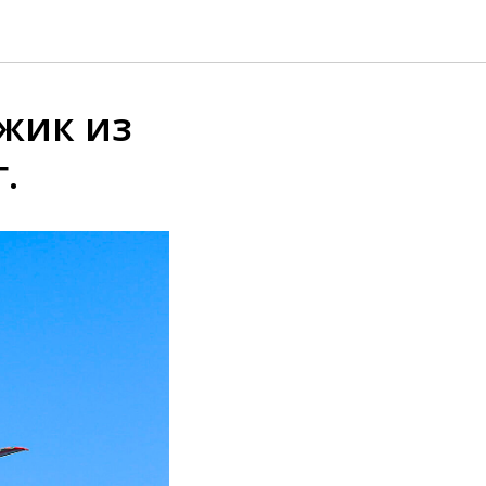
джик из
.