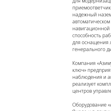
для модернизац
приемоответчик
надежный наземн
автоматическом
навигационной 
способность раб
для оснащения л
генерального ди
Компания «Азиму
ключ» предприят
наблюдения и а
реализует комп
центров управл
Оборудование «А