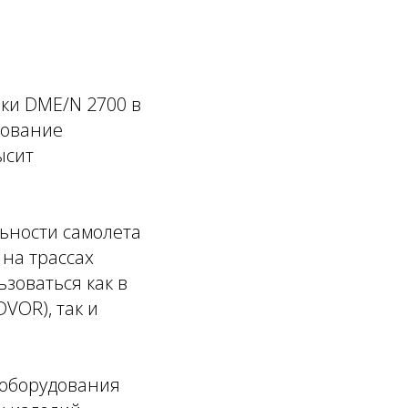
ки DME/N 2700 в
дование
ысит
ьности самолета
 на трассах
зоваться как в
VOR), так и
 оборудования