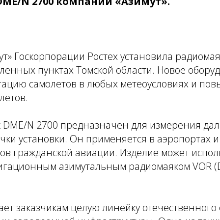
ME/N 2700 компании «Азимут».
т» Госкорпорации Ростех установила радиомая
ленных пунктах Томской области. Новое обору
гацию самолетов в любых метеоусловиях и пов
летов.
 DME/N 2700 предназначен для измерения дал
чки установки. Он применяется в аэропортах и
ов гражданской авиации. Изделие может исполь
вигационным азимутальным радиомаяком VOR (D
ает заказчикам целую линейку отечественного