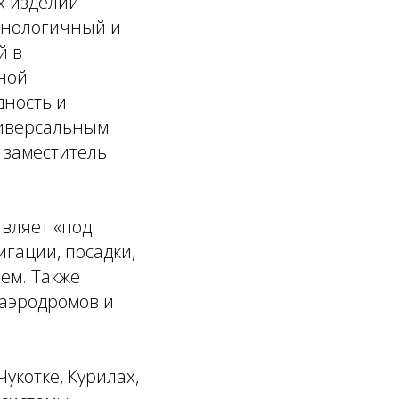
х изделий —
хнологичный и
й в
ной
дность и
ниверсальным
 заместитель
авляет «под
гации, посадки,
ем. Также
аэродромов и
укотке, Курилах,