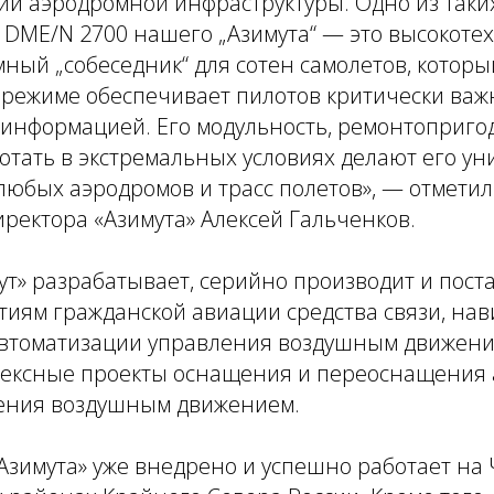
ии аэродромной инфраструктуры. Одно из таки
 DME/N 2700 нашего „Азимута“ — это высокоте
ый „собеседник“ для сотен самолетов, которы
 режиме обеспечивает пилотов критически важ
информацией. Его модульность, ремонтоприго
отать в экстремальных условиях делают его у
юбых аэродромов и трасс полетов», — отметил
ректора «Азимута» Алексей Гальченков.
т» разрабатывает, серийно производит и пост
иям гражданской авиации средства связи, нави
втоматизации управления воздушным движени
лексные проекты оснащения и переоснащения 
ения воздушным движением.
зимута» уже внедрено и успешно работает на Ч