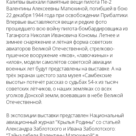
Калитвы выехали памятные вещи пилота Пе-2
Валентины Алексеевны Матюхиной, погибшей в бою
22 декабря 1944 года при освобождении Прибалтики.
Впервые выставляются вещи и редкие фото
прошедшего всю войну пилота-бомбардировщика из
Таганрога Николая Ивановича Кономы. Летнее и
зимнее снаряжение и лётная форма советских
авиаторов Великой Отечественной, стрелково-
пушечное вооружение «яков», «лавочкиных» и
«илов», модели самолётов советской авиации
военных лет будут представлены на выставке. А на
трёх экранах шестого зала музея «Самбекские
высоты» потечёт рассказ о судьбах 54-х из тысяч
советских лётчиков, о наших земляках со всех
уголков Донской земли, воевавших в небе Великой
Отечественной.
В экспозиции выставки представлен Национальный
авиационный журнал "Крылья Родины" со статьей
Александра Заблотского и Ивана Заболотского:
"Тайна гибели Валентины Матюхиной" в