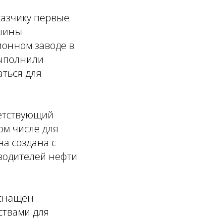
казчику первые
ашины
ионном заводе в
выполнили
аться для
ветствующий
м числе для
а создана с
водителей нефти
оснащен
ствами для