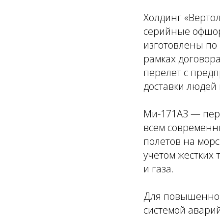
Холдинг «Вертол
серийные офшор
изготовлены по 
рамках договор
перелет с предп
доставки людей
Ми-171А3 — пер
всем современн
полетов на мор
учетом жестких
и газа.
Для повышенной
системой авари