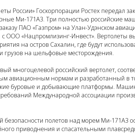
еты России» Госкорпорации Ростех передал за
ные Ми-171А3. Три полностью российские м
заказу ПАО «Газпром» на Улан-Удэнском авиац
а с ООО «Нацпромлизинг-Инвест». Вертолеты 
риятия на остров Сахалин, где будут использов
 и грузов на шельфовые месторождения.
вый многоцелевой российский вертолет, соот
ым авиационным нормам и разработанный в то
ские буровые и добывающие платформы. Машин
 требований Международной ассоциации произ
 безопасности полетов над морем Ми-171А3 
йного приводнения и спасательными плавсред