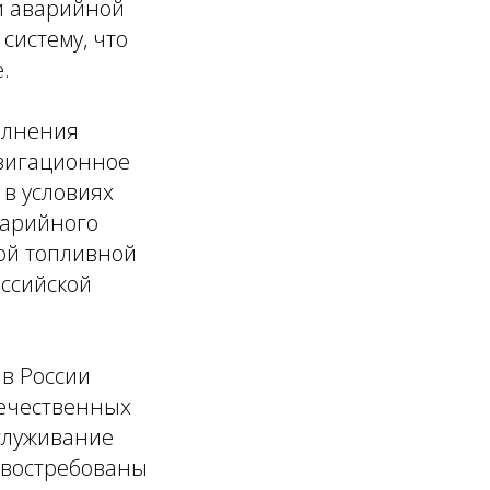
и аварийной
систему, что
.
олнения
авигационное
в условиях
варийного
ой топливной
ссийской
 в России
течественных
служивание
 востребованы