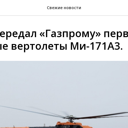
Свежие новости
передал «Газпрому» пер
е вертолеты Ми-171А3.