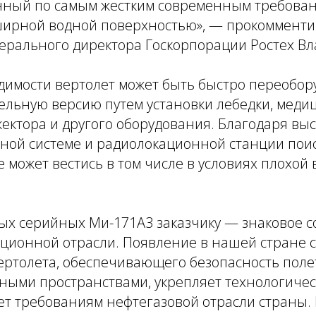
ный по самым жестким современным требован
ширной водной поверхностью», — прокоммент
ерального директора Госкорпорации Ростех Вл
димости вертолет может быть быстро переобор
ельную версию путем установки лебедки, меди
ектора и другого оборудования. Благодаря вы
нной системе и радиолокационной станции пои
е может вестись в том числе в условиях плохой
ых серийных Ми-171А3 заказчику — знаковое с
ационной отрасли. Появление в нашей стране 
ертолета, обеспечивающего безопасность поле
ыми пространствами, укрепляет технологичес
ет требованиям нефтегазовой отрасли страны. 