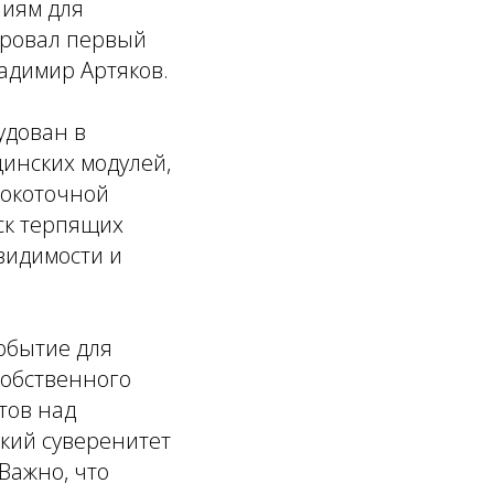
иям для
ировал первый
адимир Артяков.
удован в
цинских модулей,
сокоточной
ск терпящих
 видимости и
обытие для
собственного
тов над
кий суверенитет
Важно, что