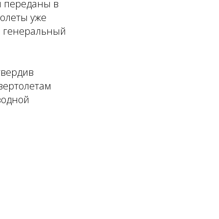
ы переданы в
толеты уже
л генеральный
твердив
вертолетам
водной