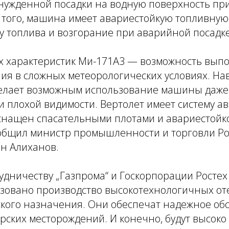
ужденной посадки на водную поверхность пр
 того, машина имеет авариестойкую топливную 
у топлива и возгорание при аварийной посадке
х характеристик Ми-171А3 — возможность вып
ния в сложных метеорологических условиях. Н
елает возможным использование машины даже 
 и плохой видимости. Вертолет имеет систему а
снащен спасательными плотами и авариестойк
ообщил министр промышленности и торговли Ро
н Алиханов.
удничеству „Газпрома“ и Госкорпорации Ростех
зовано производство высокотехнологичных о
ского назначения. Они обеспечат надежное об
рских месторождений. И конечно, будут высоко