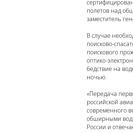
сертифицирован
полетов над об
заместитель ген
В случае необхо
поисково-спасат
поискового прож
оптико-электро
бедствие на вод
ночью.
«Передача перв
российской ави
современного в
обширными водн
России и отвеча