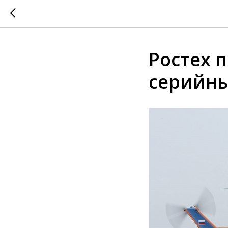
Ростех 
серийны