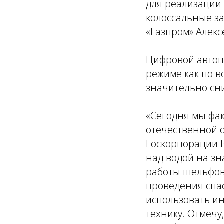
для реализации 
колоссальные з
«Газпром» Алекс
Цифровой автоп
режиме как по в
значительно сни
«Сегодня мы фак
отечественной 
Госкорпорации Р
над водой на з
работы шельфовы
проведения спа
использовать и
технику. Отмечу