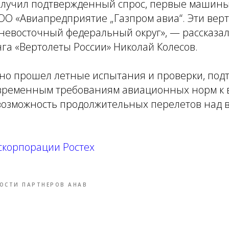
олучил подтвержденный спрос, первые машин
ОО «Авиапредприятие „Газпром авиа“. Эти вер
невосточный федеральный округ», — рассказа
га «Вертолеты России» Николай Колесов.
но прошел летные испытания и проверки, под
овременным требованиям авиационных норм к 
 возможность продолжительных перелетов над 
скорпорации Ростех
ОСТИ ПАРТНЕРОВ АНАВ