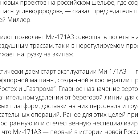
новых проектов на российском шельфе, где со
апасы углеводородов», — сказал председатель
ей Миллер.
илот позволяет Ми-171А3 совершать полеты в 
оздушным трассам, так и в нерегулируемом про
жает нагрузку на экипаж.
тически даем старт эксплуатации Ми-171А3 — 
офшорной машины, созданной в кооперации п
остех и „Газпрома“. Главное назначение верт
начительном удалении от береговой линии для
х платформ, доставки на них персонала и груз
сательных операций. Ранее для этих целей пр
ностранную или отечественную неспециализи
, что Ми-171А3 — первый в истории новой Росс