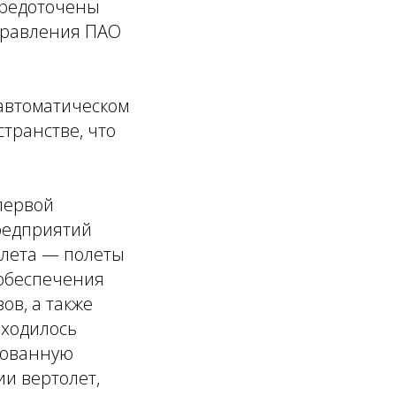
средоточены
 правления ПАО
автоматическом
странстве, что
первой
редприятий
олета — полеты
 обеспечения
ов, а также
иходилось
рованную
ии вертолет,