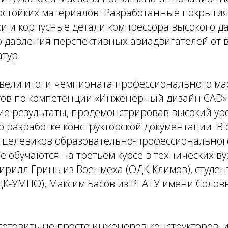
стойких материалов. Разработанные покрытия
и и корпусные детали компрессора высокого д
о давления перспективных авиадвигателей от 
тур.
двели итоги чемпионата профессионального ма
тов по компетенции «Инженерный дизайн CAD»
ие результаты, продемонстрировав высокий ур
 разработке конструкторской документации. В
6 целевиков образовательно-профессиональног
е обучаются на третьем курсе в технических вуз
рилл Гринь из Военмеха (ОДК-Климов), студен
ДК-УМПО), Максим Басов из РГАТУ имени Солов
отовить не просто инженеров-конструкторов, 