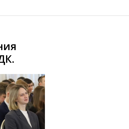
ния
ДК.