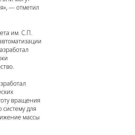
я», — отметил
та им. С.П.
 автоматизации
разработал
оки
ство.
азработал
еских
тоту вращения
 систему для
нижение массы