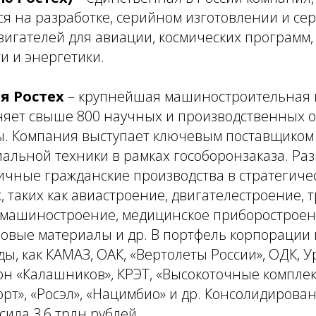
я на разработке, серийном изготовлении и се
игателей для авиации, космических программ,
 и энергетики.
я Ростех
– крупнейшая машиностроительная
няет свыше 800 научных и производственных о
ы. Компания выступает ключевым поставщиком
альной техники в рамках гособоронзаказа. Ра
ичные гражданские производства в стратегиче
, таких как авиастроение, двигателестроение, 
 машиностроение, медицинское приборостроен
овые материалы и др. В портфель корпорации 
ы, как КАМАЗ, ОАК, «Вертолеты России», ОДК, У
н «Калашников», КРЭТ, «Высокоточные комплек
рт», «Росэл», «Нацимбио» и др. Консолидирова
сила 3,6 трлн рублей.