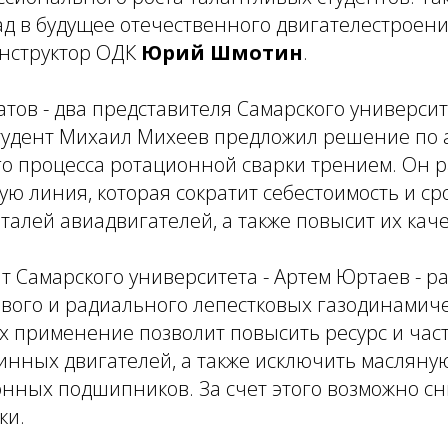
ад в будущее отечественного двигателестроени
нструктор ОДК
Юрий Шмотин
.
тов - два представителя Самарского университе
 студент Михаил Михеев предложил решение по
го процесса ротационной сварки трением. Он 
ю линия, которая сократит себестоимость и ср
талей авиадвигателей, а также повысит их каче
т Самарского университета - Артем Юртаев - р
евого и радиального лепестковых газодинамич
х применение позволит повысить ресурс и час
инных двигателей, а также исключить масляную
онных подшипников. За счет этого возможно с
ки.