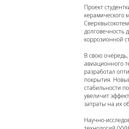
Проект студентк
керамического м
Сверхвысокотемп
долговечность д
коррозионной ст
В свою очередь,
авиационного те
разработал опт
покрытия. Новый
стабильности по
увеличит эффект
затраты на их о
Научно-исследов
технологий (УУ