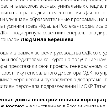
ырастить высококлассных, уникальных специали
звивать отрасль двигателестроения. Для этого 
 и улучшаем образовательные программы, но и
выпускники трека «Крылья Ростеха» гордились 
К», - подчеркнула советник генерального дир
рсоналом
Людмила Берешева
.
ошли в рамках встречи руководства ОДК со ст
а» и победителями конкурса на получение нау
ры представили свои проекты генеральному к
советнику генерального директора ОДК по у
миле Берешевой и руководителю департамент
витием персонала подразделений НИОКР Татья
нная двигателестроительная корпораци
ю Ростех) –
единственная в России компания,