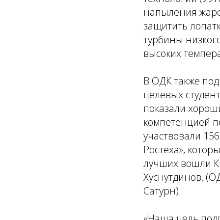
напыления жаро
защитить лопатк
турбины низког
высоких темпера
В ОДК также по
целевых студен
показали хорош
компетенцией по
участвовали 15
Ростеха», которы
лучших вошли Ки
Хуснутдинов, (О
Сатурн).
«Наша цель подг