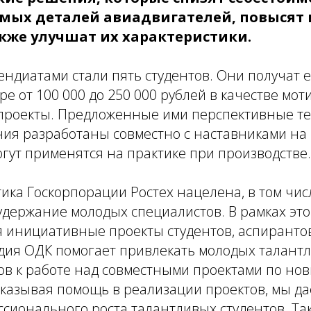
мых деталей авиадвигателей, повысят и
акже улучшат их характеристики.
пендиатами стали пять студентов. Они получат
ре от 100 000 до 250 000 рублей в качестве мо
 проекты. Предложенные ими перспективные те
ния разработаны совместно с наставниками на
гут применятся на практике при производстве.
ика Госкорпорации Ростех нацелена, в том чис
удержание молодых специалистов. В рамках эт
 инициативные проекты студентов, аспирантов
дия ОДК помогает привлекать молодых талант
ов к работе над совместными проектами по но
Оказывая помощь в реализации проектов, мы д
ссионального роста талантливых студентов. Так