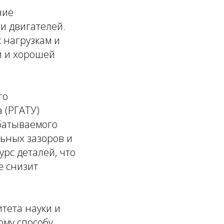
ние
и двигателей.
 нагрузкам и
и и хорошей
го
 (РГАТУ)
батываемого
льных зазоров и
рс деталей, что
е снизит
тета науки и
ому способу