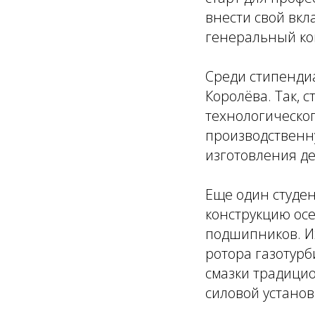
внести свой вкл
генеральный ко
Среди стипендиа
Королёва. Так,
технологическо
производственну
изготовления де
Еще один студен
конструкцию ос
подшипников. И
ротора газотурб
смазки традици
силовой установ