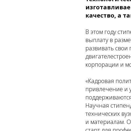
изготавливае
качество, а т
В этом году сти
выплату в разме
развивать свои
двигателестрое
корпорации и мо
«Кадровая полит
привлечение и 
поддерживаются
Научная стипен
технических вуз
и материалам. 
старт для профе