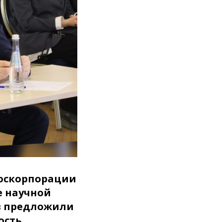
оскорпорации
е научной
в предложили
ость