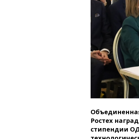
Объединенная
Ростех награ
стипендии ОД
технологичес