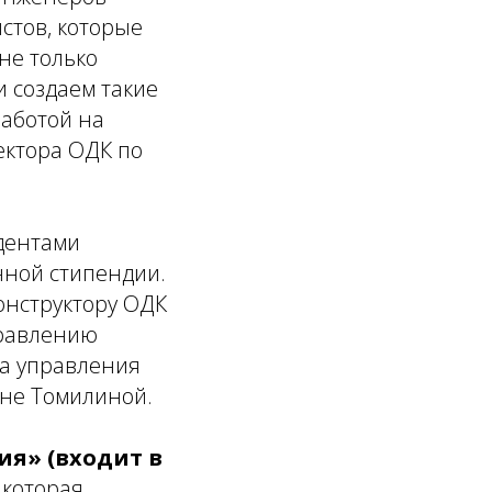
стов, которые
не только
 создаем такие
работой на
ектора ОДК по
удентами
чной стипендии.
онструктору ОДК
правлению
а управления
не Томилиной.
я» (входит в
 которая