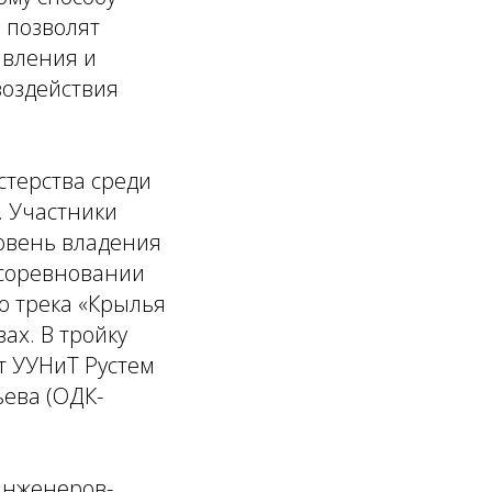
 позволят
авления и
воздействия
стерства среди
. Участники
овень владения
 соревновании
о трека «Крылья
ах. В тройку
т УУНиТ Рустем
ьева (ОДК-
инженеров-