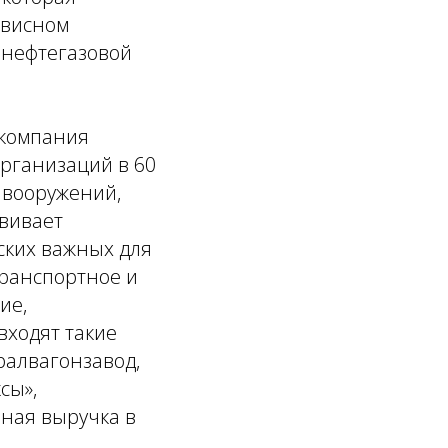
рвисном
 нефтегазовой
 компания
рганизаций в 60
 вооружений,
звивает
ских важных для
транспортное и
ие,
входят такие
ралвагонзавод,
сы»,
нная выручка в