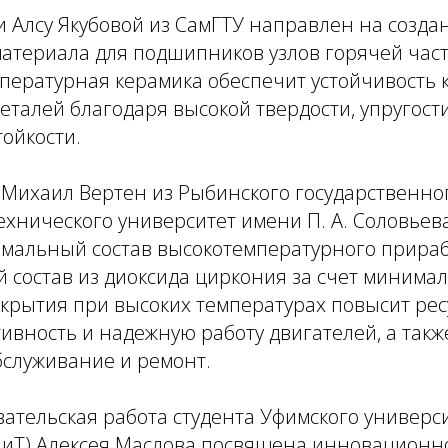
и Алсу Якубовой из СамГТУ направлен на созда
атериала для подшипников узлов горячей част
ературная керамика обеспечит устойчивость к
еталей благодаря высокой твердости, упругост
ойкости.
 Михаил Вертен из Рыбинского государственно
хнического университет имени П. А. Соловьева
имальный состав высокотемпературного прира
 состав из диоксида циркония за счет минима
крытия при высоких температурах повысит ресу
ивность и надежную работу двигателей, а такж
бслуживание и ремонт.
ательская работа студента Уфимского универси
НиТ) Алексея Маслова посвящена инновационн