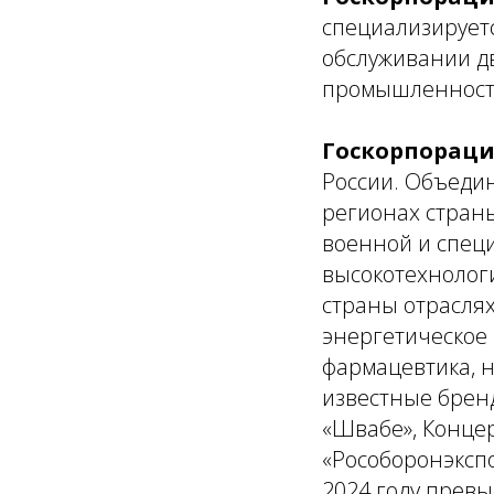
специализируетс
обслуживании дв
промышленности
Госкорпораци
России. Объеди
регионах стран
военной и специ
высокотехнолог
страны отраслях
энергетическое
фармацевтика, н
известные бренд
«Швабе», Концер
«Рособоронэкспо
2024 году превы