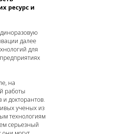
х ресурс и
 единоразовую
тивации далее
хнологий для
 предприятиях
ле, на
ой работы
 и докторантов.
ливых ученых из
вым технологиям
аем серьезный
 они могут