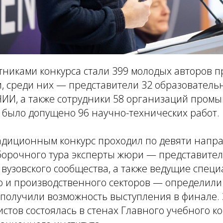
стниками конкурса стали 399 молодых авторов п
, среди них — представители 32 образователь
НИИ, а также сотрудники 58 организаций пром
 было допущено 96 научно-технических работ.
адиционным конкурс проходил по девяти напра
тборочного тура эксперты жюри — представите
 вузовского сообщества, а также ведущие спец
о и производственного секторов — определили
 получили возможность выступления в финале.
стов состоялась в стенах Главного учебного к