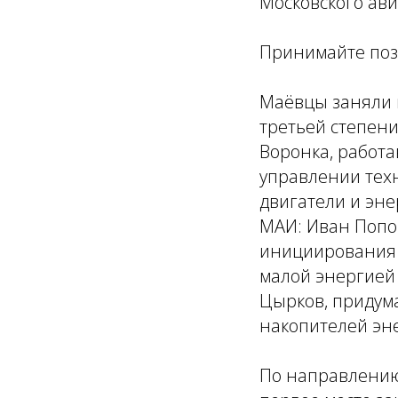
Московского ави
Принимайте поз
Маёвцы заняли 
третьей степен
Воронка, работ
управлении тех
двигатели и эне
МАИ: Иван Попов
инициирования 
малой энергией 
Цырков, придум
накопителей эн
По направлению