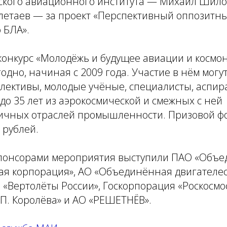
ского авиационного института — Михаил Шило
олетаев — за проект «Перспективный оппозитн
 БЛА».
онкурс «Молодёжь и будущее авиации и космо
одно, начиная с 2009 года. Участие в нём могу
лективы, молодые учёные, специалисты, аспир
8 до 35 лет из аэрокосмической и смежных с ней
ичных отраслей промышленности. Призовой фо
 рублей.
понсорами мероприятия выступили ПАО «Объ
ая корпорация», АО «Объединённая двигателе
 «Вертолёты России», Госкорпорация «Роскосмо
. П. Королёва» и АО «РЕШЕТНЁВ».