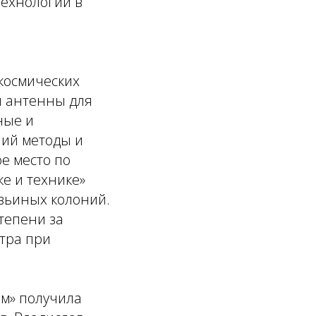
технологии в
космических
й антенны для
ные и
ший методы и
е место по
е и технике»
вьиных колоний.
тепени за
етра при
ем» получила