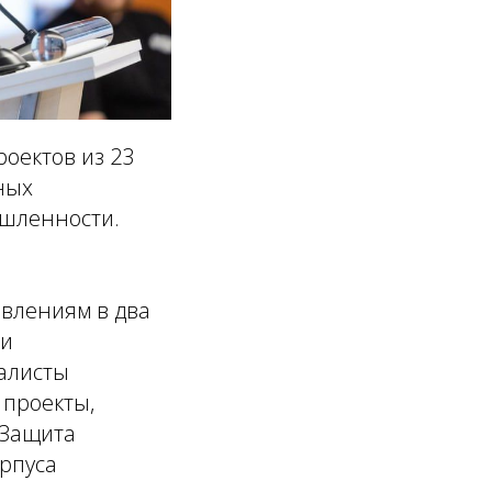
роектов из 23
ных
ышленности.
влениям в два
ли
иалисты
 проекты,
 Защита
орпуса