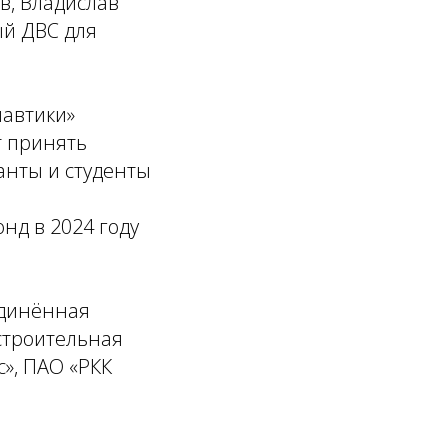
в, Владислав
ый ДВС для
навтики»
т принять
анты и студенты
нд в 2024 году
единённая
строительная
с», ПАО «РКК