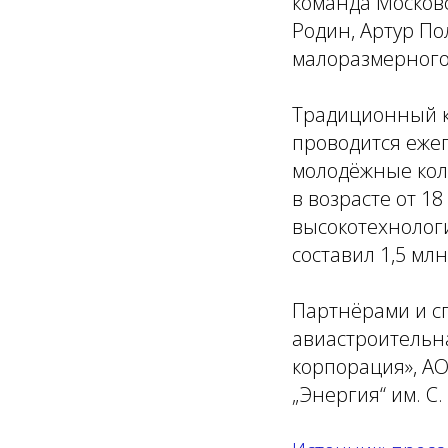
команда Москов
Родин, Артур П
малоразмерного
Традиционный к
проводится ежег
молодёжные кол
в возрасте от 1
высокотехнолог
составил 1,5 млн
Партнёрами и с
авиастроительн
корпорация», АО
„Энергия“ им. С