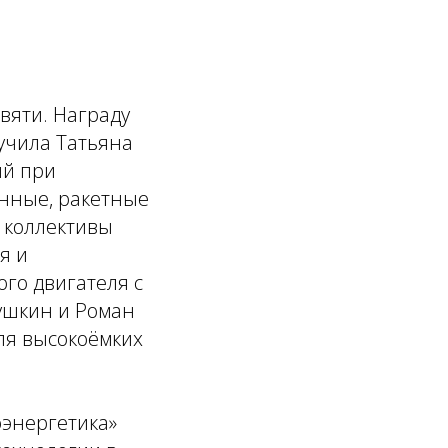
вяти. Награду
учила Татьяна
ий при
онные, ракетные
й коллективы
я и
го двигателя с
кушкин и Роман
ля высокоёмких
оэнергетика»