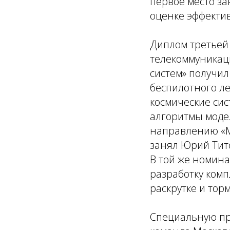
первое место з
оценке эффектив
Диплом третьей
телекоммуникац
систем» получил
беспилотного л
космические сис
алгоритмы модел
направлению «М
занял Юрий Тит
В той же номина
разработку комп
раскрутке и тор
Специальную пр