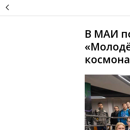
В МАИ п
«Молодё
космона