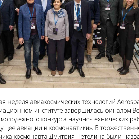
я неделя авиакосмических технологий Aerospa
виационном институте завершилась финалом Вс
молодёжного конкурса научно-технических раб
ущее авиации и космонавтики». В торжественн
тчика-космонавта Дмитрия Петелина были назв