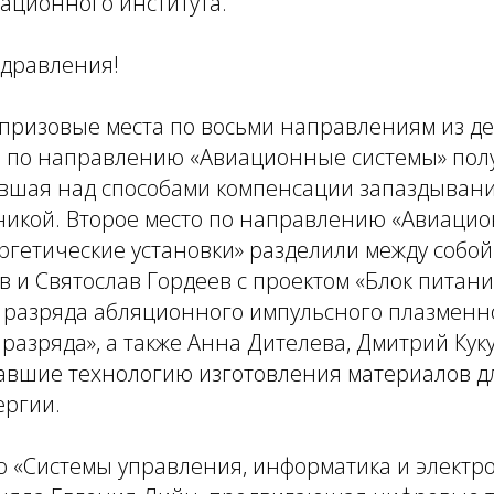
ационного института.
дравления!
призовые места по восьми направлениям из де
и по направлению «Авиационные системы» пол
авшая над способами компенсации запаздыван
никой. Второе место по направлению «Авиаци
ргетические установки» разделили между собо
 и Святослав Гордеев с проектом «Блок питани
разряда абляционного импульсного плазменно
разряда», а также Анна Дителева, Дмитрий Ку
авшие технологию изготовления материалов д
ергии.
 «Системы управления, информатика и электр