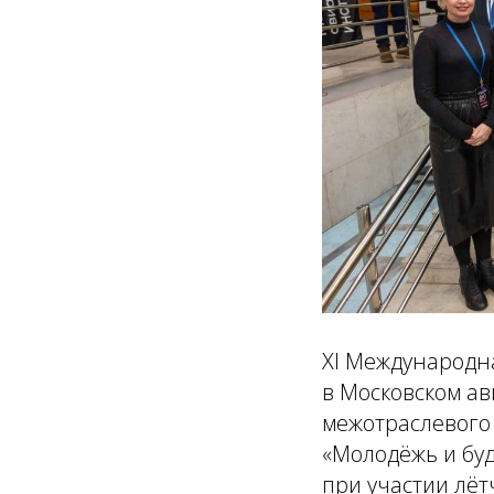
XI Международна
в Московском а
межотраслевого 
«Молодёжь и буд
при участии лё