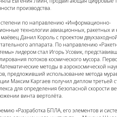
аняла Евгения Лийн, продвигающая цифровые 
ности производства.
 степени по направлению «Информационно-
ионные технологии авиационных, ракетных и 
 маёвец Данил Король с проектом двухзаходно
етательного аппарата. По направлению «Ракет
темы» лидером стал Игорь Усовик, представив
ирования потоков космического мусора. Перво
атематические методы в аэрокосмической наук
ов, предложивший использование метода мура
ции Максим Каргаев получил диплом третьей с
лекса для определения безопасной скорости в
можении винта вертолёта.
емию «Разработка БПЛА, его элементов и сист