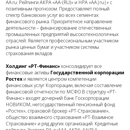
АА.ru. Рейтинги АКРА «АА-(RU)» и НРА «АА|ru|» с
позитивным прогнозом. Предоставляет полный
спектр банковских услуг во всех сегментах
финансового рынка. Приоритетное направление
деятельности – финансирование отечественных
промышленных предприятий высокотехнологичных
отраслей. Является профессиональным участником
рынка ценных бумаг и участником системы
страхования вкладов.
Холдинг «РТ-Финанс»
консолидирует все
финансовые активы
Государственной корпорации
Ростех
и является центром компетенции
финансовых услуг Корпорации, включая составление
финансовой отчетности по МСФО.В структуру «РТ-
Финанс» входят дочерний банк Госкорпорации
НОВИКОМ, негосударственный пенсионный фонд
«Ростех», страховой брокер «РТ-Страхование»,
общество взаимного страхования «РТ-Взаимное
Страхование» и ряд других организаций. Кредитные
рейтинги: Эксперт-РА: ruAAA, АКРА: AA(RU).