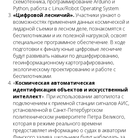
схемотехника, программирование Arduino и
Python, работа с Linux/Robot Operating System.
«Цифровой лесничий».
Участники узнают о
возможностях применения данных космической и
лидарной съемки в лесном деле, познакомятся с
беспилотниками и их полезной нагрузкой, освоят
специальное программное обеспечение. В ходе
подготовки к финалу юные цифровые лесничие
будут развивать навыки по дешифрированию,
геоинформационному картографированию,
экологическому проектированию и работе с
беспилотниками.
«
Космическая автоматическая
идентификация объектов и искусственный
интеллект
». При использовании автопилота с
подключением к приемной станции сигналов АИС,
установленной в Санкт-Петербургском
политехническом университете Петра Великого,
которая в режиме реального времени
предоставляет информацию о судах в акватории
Финского залива, школьники будут наблюдать за