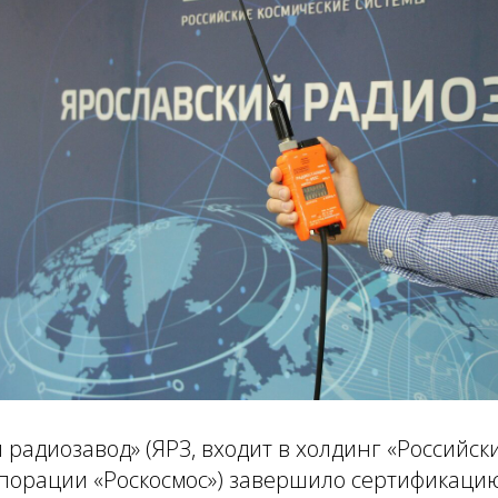
 радиозавод» (ЯРЗ, входит в холдинг «Российск
рпорации «Роскосмос») завершило сертификаци