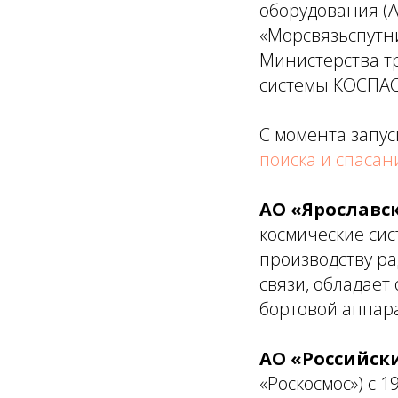
оборудования (А
«Морсвязьспутн
Министерства тр
системы КОСПАС
С момента запус
поиска и спасан
АО «Ярославс
космические сис
производству р
связи, обладает
бортовой аппара
АО «Российск
«Роскосмос») с 