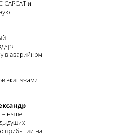
С-САРСАТ и
ьную
ый
одаря
чу в аварийном
ов экипажами
ександр
и – наше
едыдущих
По прибытии на