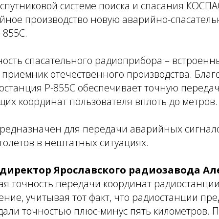
спутниковой системе поиска и спасания КОСПА
рийное производство новую аварийно-спасател
-855С.
ность спасательного радиоприбора – встроенн
приемник отечественного производства. Благ
останция Р-855С обеспечивает точную переда
их координат пользователя вплоть до метров.
редназначен для передачи аварийных сигнал
толетов в нештатных ситуациях.
директор Ярославского радиозавода Ал
ая точность передачи координат радиостанци
ние, учитывая тот факт, что радиостанции пр
дали точностью плюс-минус пять километров. 