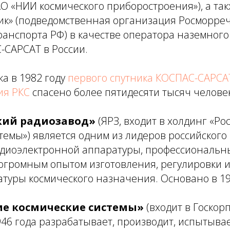
О «НИИ космического приборостроения»), а та
ик» (подведомственная организация Росморре
анспорта РФ) в качестве оператора наземного
-САРСАТ в России.
ка в 1982 году
первого спутника КОСПАС-САРСА
ия РКС
спасено более пятидесяти тысяч человек
кий радиозавод»
(ЯРЗ, входит в холдинг «Ро
темы») является одним из лидеров российского
адиоэлектронной аппаратуры, профессиональн
 огромным опытом изготовления, регулировки 
туры космического назначения. Основано в 19
ие космические системы»
(входит в Госко
1946 года разрабатывает, производит, испытывае