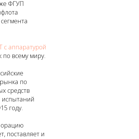
кже ФГУП
чфлота
 сегмента
Т с аппаратурой
 по всему миру.
ссийские
 рынка по
ых средств
и испытаний
15 году.
рпорацию
т, поставляет и