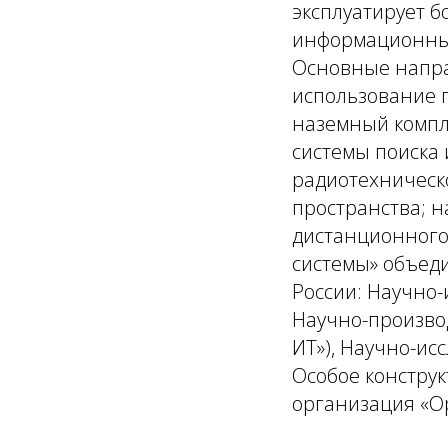
эксплуатирует б
информационные
Основные напра
использование 
наземный компл
системы поиска 
радиотехническ
пространства; 
дистанционного
системы» объед
России: Научно-
Научно-произво
ИТ»), Научно-ис
Особое констру
организация «Ор