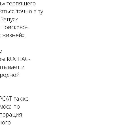
ть» терпящего
яться точно в ту
 Запуск
 поисково-
 жизней».
м
ры КОСПАС-
атывает и
ародной
РСАТ также
моса по
рпорация
ного