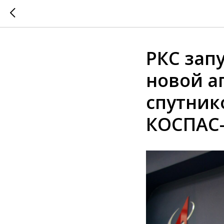
РКС зап
новой а
спутник
КОСПАС-