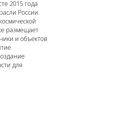
сте 2015 года
расли России.
космической
же размещает
хники и объектов
итие
создание
ости для