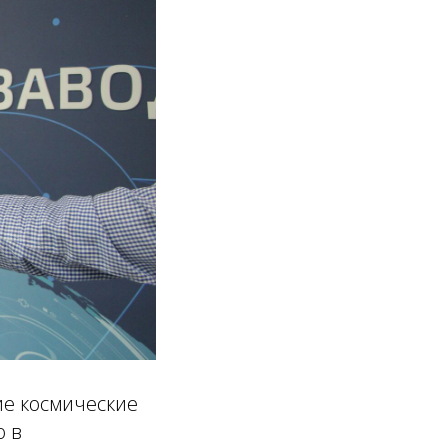
ие космические
ю в