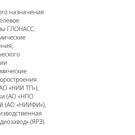
го назначения.
целевое
мы ГЛОНАСС;
смические
ения,
ческого
ции
смические
боростроения
АО «НИИ ТП»),
ки (АО «НПО
й (АО «НИИФИ»),
оизводственная
иозавод» (ЯРЗ).