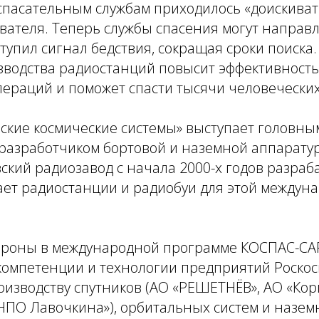
-спасательным службам приходилось «доискива
вателя. Теперь службы спасения могут направл
ступил сигнал бедствия, сокращая сроки поиска.
зводства радиостанций повысит эффективность
ераций и поможет спасти тысячи человеческих
ские космические системы» выступает головны
разработчиком бортовой и наземной аппарату
ский радиозавод с начала 2000-х годов разраб
ает радиостанции и радиобуи для этой междун
тороны в международной программе КОСПАС-СА
компетенции и технологии предприятий Роскос
оизводству спутников (АО «РЕШЕТНЁВ», АО «Ко
НПО Лавочкина»), орбитальных систем и назем