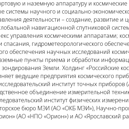
ортовую и наземную аппаратуру и космические
 системы научного и социально-экономическо
вления деятельности – создание, развитие и 
глобальной навигационной спутниковой систе
екс управления космическими аппаратами; ко
и спасания, гидрометеорологического обеспеч
ого обеспечения научных исследований косми
наземные пункты приема и обработки информа
 зондирования Земли. Холдинг «Российские ко
иняет ведущие предприятия космического при
исследовательский институт точных приборов (
дственное объединение измерительной техни
следовательский институт физических измерени
кторское бюро МЭИ (АО «ОКБ МЭИ»), Научно-пр
ион» (АО «НПО «Орион») и АО «Ярославский рад