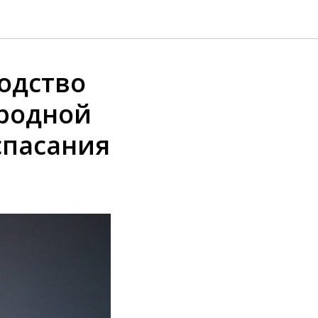
одство
родной
спасания