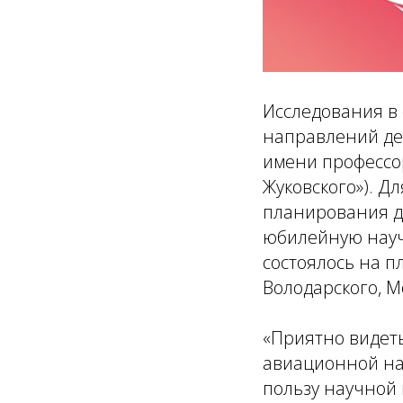
Исследования в
направлений де
имени профессор
Жуковского»). Д
планирования д
юбилейную науч
состоялось на п
Володарского, М
«Приятно видеть
авиационной нау
пользу научной 