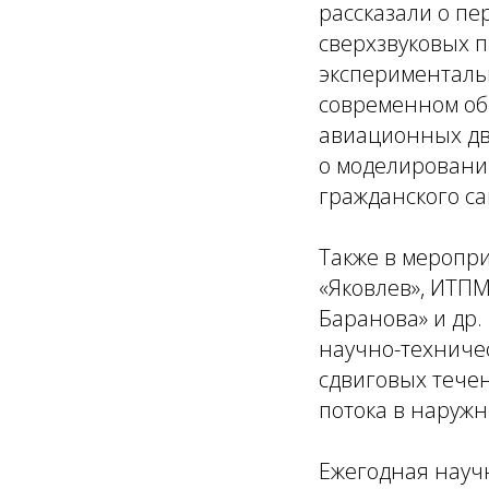
рассказали о п
сверхзвуковых п
эксперименталь
современном об
авиационных дви
о моделировании
гражданского са
Также в меропр
«Яковлев», ИТПМ
Баранова» и др.
научно-техничес
сдвиговых течен
потока в наружн
Ежегодная науч