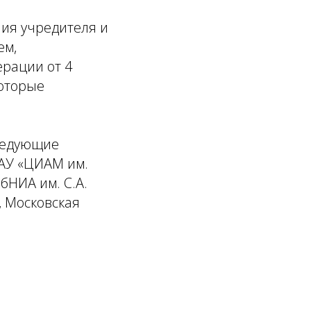
ия учредителя и
ем,
рации от 4
которые
следующие
ФАУ «ЦИАМ им.
ибНИА им. С.А.
, Московская