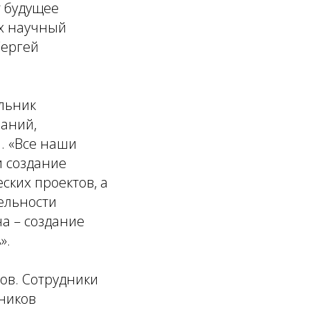
т будущее
их научный
Сергей
льник
ваний,
. «Все наши
и создание
ских проектов, а
ельности
а – создание
».
ов. Сотрудники
ников