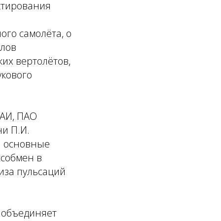
ктирования
го самолёта, о
алов
ких вертолётов,
укового
МАИ, ПАО
и П.И.
: основные
ссобмен в
иза пульсаций
 объединяет