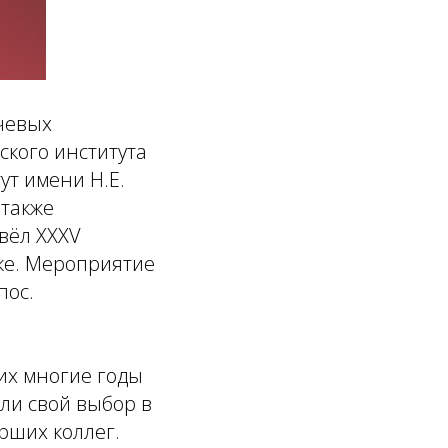
чевых
кого института
ут имени Н.Е.
 также
вёл ХХХV
ке. Мероприятие
пос.
их многие годы
ли свой выбор в
рших коллег.