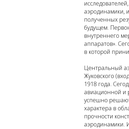
исследователей
аэродинамики, и
полученных рез
будущем. Первон
внутреннего ме
аппаратов». Сег
в которой прин
Центральный аэ
Жуковского (вхо
1918 года. Сег
авиационной и р
успешно решают
характера в обл
прочности конс
аэродинамики. 