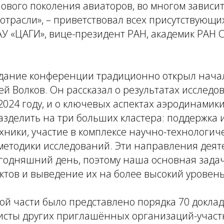
нового поколения авиаторов, во многом зависи
отрасли», – приветствовал всех присутствующ
У «ЦАГИ», вице-президент РАН, академик РАН 
дание конференции традиционно открыл нача
й Волков. Он рассказал о результатах исследо
024 году, и о ключевых аспектах аэродинамики
зделить на три больших кластера: поддержка 
ники, участие в комплексе научно-технологиче
методики исследований. Эти направления деят
годняшний день, поэтому наша основная задач
тов и выведение их на более высокий уровень
ой части было представлено порядка 70 доклад
исты других приглашённых организаций-участ