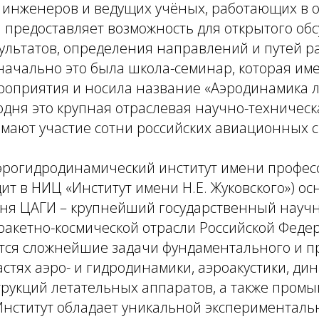
, инженеров и ведущих учёных, работающих в 
 предоставляет возможность для открытого об
ультатов, определения направлений и путей р
ачально это была школа-семинар, которая име
роприятия и носила название «Аэродинамика 
одня это крупная отраслевая научно-техничес
имают участие сотни российских авиационных 
рогидродинамический институт имени професс
дит в НИЦ «Институт имени Н.Е. Жуковского») ос
одня ЦАГИ – крупнейший государственный науч
акетно-космической отрасли Российской Федер
ся сложнейшие задачи фундаментального и п
астях аэро- и гидродинамики, аэроакустики, ди
трукций летательных аппаратов, а также про
Институт обладает уникальной экспериментальн