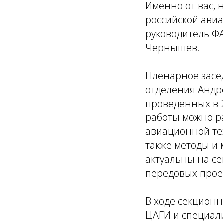
Именно от вас, 
российской авиа
руководитель ФА
Чернышев.
Пленарное засе
отделения Андре
проведённых в 2
работы можно ра
авиационной тех
также методы и 
актуальны на се
передовых проек
В ходе секционн
ЦАГИ и специал