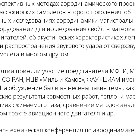
ерспективных методах аэродинамического прое
ассажирских самолётов второго поколения, об
ных исследованиях аэродинамики магистрально
орудовании для исследования свойств матери
гателей, об акустических характеристиках лёг
 распространения звукового удара от сверхзв
молёта и многом другом.
иятии приняли участие представители МФТИ, 
 СО РАН, НЦВ «Миль и Камов», ФАУ «ЦИАМ имен
 На обсуждение были вынесены такие темы, как
кие результаты совместных работ, тепло- и ма
иях сжимаемого газа, сравнение методов анал
ом тракте авиационного двигателя и др.
но-техническая конференция по аэродинамике