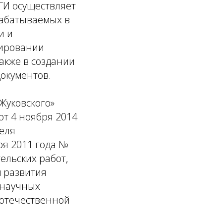
И осуществляет
рабатываемых в
и и
мировании
акже в создании
окументов.
Жуковского»
от 4 ноября 2014
еля
ря 2011 года №
ельских работ,
 развития
 научных
 отечественной