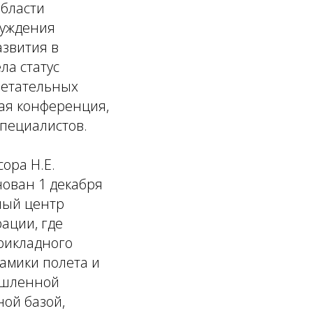
области
суждения
азвития в
ла статус
летательных
кая конференция,
специалистов.
ора Н.Е.
нован 1 декабря
ный центр
ации, где
рикладного
намики полета и
мышленной
ой базой,