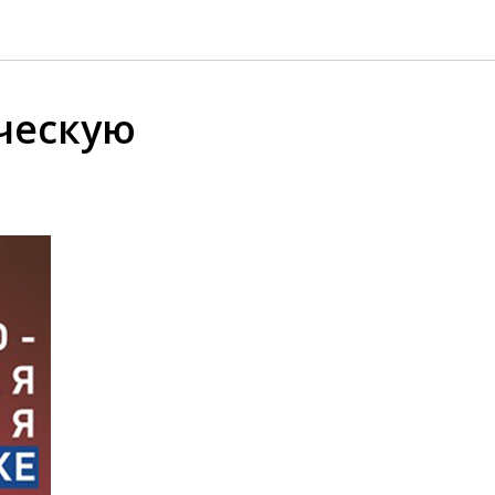
ческую
.