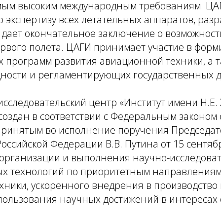
ым высоким международным требованиям. ЦАГ
 экспертизу всех летательных аппаратов, раз
и дает окончательное заключение о возможност
ервого полета. ЦАГИ принимает участие в фор
 программ развития авиационной техники, а т
дности и регламентирующих государственных д
следовательский центр «Институт имени Н.Е. 
 создан в соответствии с Федеральным законом 
 принятым во исполнение поручения Председат
оссийской Федерации В.В. Путина от 15 сентяб
 организации и выполнения научно-исследоват
ых технологий по приоритетным направлениям
хники, ускоренного внедрения в производство
спользования научных достижений в интересах