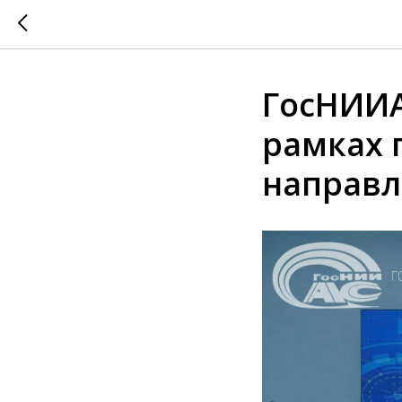
ГосНИИА
рамках 
направл