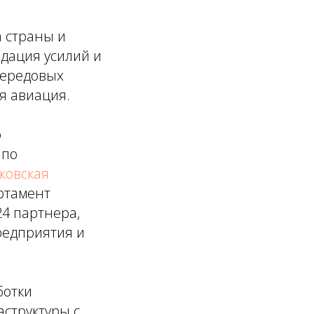
а страны и
дация усилий и
 передовых
я авиация.
о
 по
ковская
ртамент
4 партнера,
редприятия и
ботки
структуры с