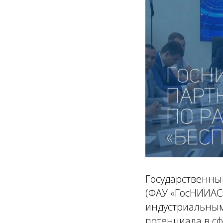
Государственны
(ФАУ «ГосНИИАС»
индустриальным
потенциала в с