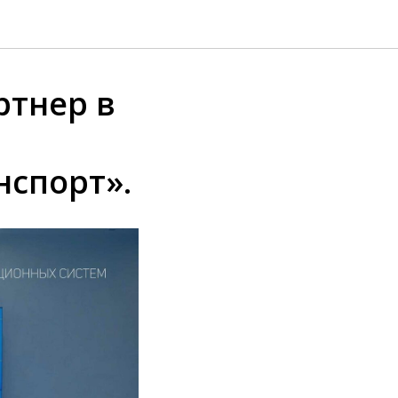
ртнер в
нспорт».