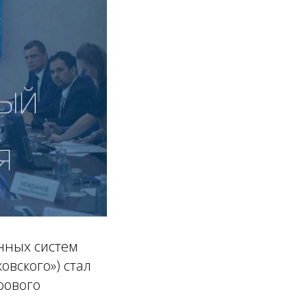
нных систем
овского») стал
рового