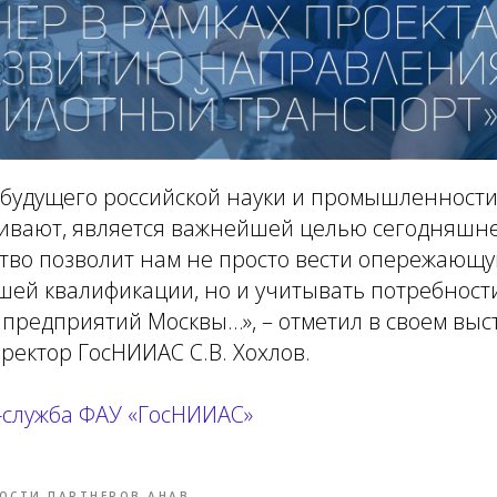
будущего российской науки и промышленности 
вивают, является важнейшей целью сегодняшн
тво позволит нам не просто вести опережающу
шей квалификации, но и учитывать потребност
предприятий Москвы…»,
– отметил в своем вы
ектор ГосНИИАС С.В. Хохлов.
-служба ФАУ «ГосНИИАС»
ОСТИ ПАРТНЕРОВ АНАВ