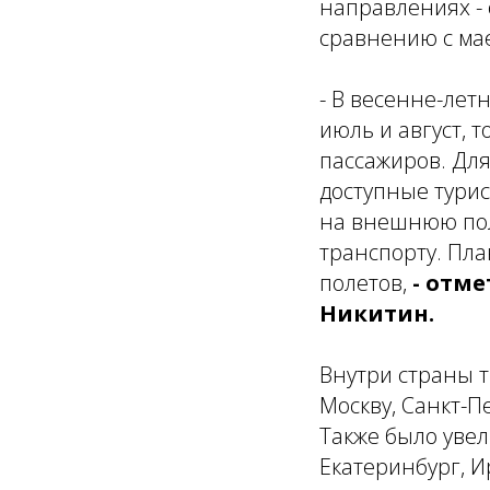
направлениях - 
сравнению с мае
- В весенне-лет
июль и август, 
пассажиров. Для
доступные турис
на внешнюю пол
транспорту. Пл
полетов,
- отм
Никитин.
Внутри страны 
Москву, Санкт-П
Также было увел
Екатеринбург, И