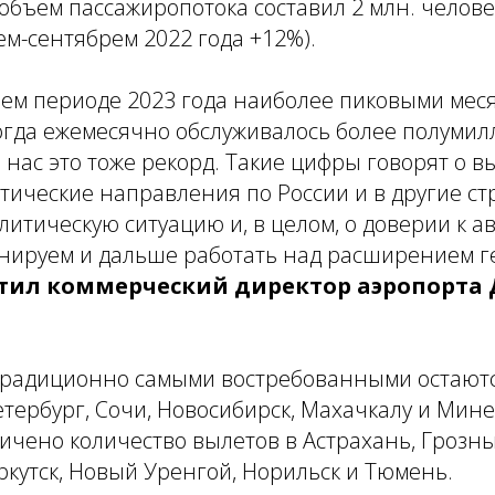
объем пассажиропотока составил 2 млн. человек
м-сентябрем 2022 года +12%).
нем периоде 2023 года наиболее пиковыми мес
тогда ежемесячно обслуживалось более полуми
 нас это тоже рекорд. Такие цифры говорят о в
тические направления по России и в другие с
итическую ситуацию и, в целом, о доверии к 
анируем и дальше работать над расширением 
етил коммерческий директор аэропорта
традиционно самыми востребованными остаютс
етербург, Сочи, Новосибирск, Махачкалу и Мин
ичено количество вылетов в Астрахань, Грозны
ркутск, Новый Уренгой, Норильск и Тюмень.