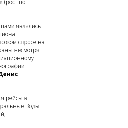
 (рост по
яцами являлись
ллиона
ысоком спросе на
траны несмотря
авиационному
географии
 Денис
я рейсы в
еральные Воды.
й,