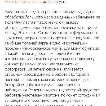
Регистрация открыта
до 26 августа.
Участникам предстоит решить реальную задачу по
обработке большого массива данных наблюдений за
тюленями ларга и тихоокеанской чайкой,
обитающими в Кроноцком заповеднике на острове
Уташуд. Это часть Южно-Камчатского федерального
заказника, где расположены крупное репродуктивное
лежбище тюленей ларга и одно из крупнейших
поселений тихоокеанской чайки. Для мониторинга за
спокойствием и здоровьем тюленей и птиц
инспекторы заповедника установили фотоловушку,
которая раз в час делает автоматические
фотографии. За летний сезон накапливается
огромный массив данных, в работе с которыми
пригодится помощь компьютерного зрения для
быстрой обработки и улучшения качества
наблюдения. Решение задачи, над которой предстоит
работать участникам хакатона, поможет сотрудникам
заповедника оперативно получать данные и
реагировать на любые изменения среды и жизни