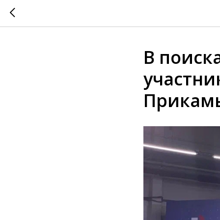
В поиск
участни
Прикамь