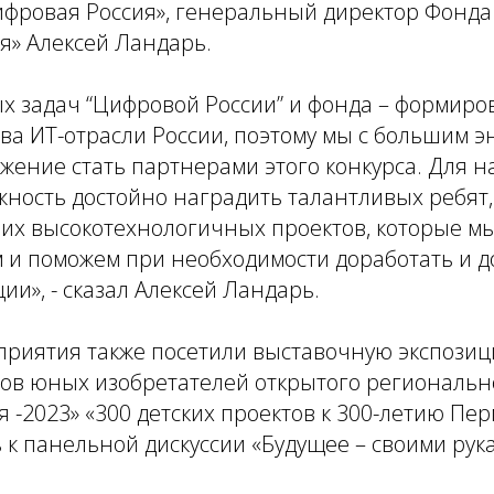
ифровая Россия», генеральный директор Фонд
я» Алексей Ландарь.
х задач “Цифровой России” и фонда – формиро
ва ИТ-отрасли России, поэтому мы с большим э
ение стать партнерами этого конкурса. Для на
ность достойно наградить талантливых ребят,
ших высокотехнологичных проектов, которые м
 и поможем при необходимости доработать и д
ии», - сказал Алексей Ландарь.
приятия также посетили выставочную экспози
тов юных изобретателей открытого региональн
 -2023» «300 детских проектов к 300-летию Пер
к панельной дискуссии «Будущее – своими рук