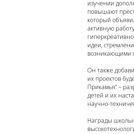
изучении дополн
повышают прест
который объявил
активную работу
гиперкреативно
идеи, стремлени
возникающими на
Он также добави
их проектов буд
Прикамья” – ра
детей и их наст
научно-техничес
Награды школьн
высокотехнолог