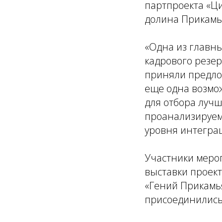
партпроекта «Ц
долина Прикамь
«Одна из главны
кадрового резер
приняли предлож
еще одна возмож
для отбора луч
проанализируем
уровня интеграц
Участники меро
выставки проек
«Гений Прикамья
присоединились 