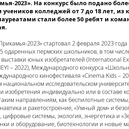
ья-2023». На конкурс было подано боле
учеников колледжей от 7 до 18 лет, из к
ауреатами стали более 50 ребят и кома
я.
Прикамья-2023» стартовал 2 февраля 2023 год
5 одаренных пермских школьников, в том числ
ыставки юных изобретателей (International Exhi
, IEYI – 2022), Международного конкурса «Школь
ждународного кинофестиваля «Cinema Kids – 20
м национальном исследовательском университе
и изобретения индивидуально или в составе к
аким направлениям, как беспилотные системы,
онавтика и ракетостроение, «Умный дом» и безо
 цифровые системы, экология, энергетика и «
анки и оборудование, биотехнологии и новые м