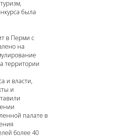
туризм,
онкурса была
т в Перми с
влено на
имулирование
на территории
а и власти,
кты и
ставили
ении
ленной палате в
шения
елей более 40