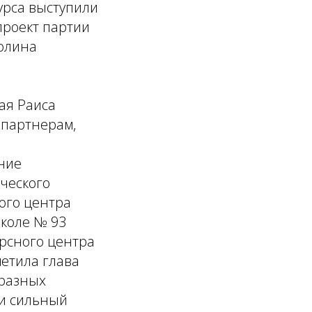
урса выступили
проект партии
долина
ая Раиса
 партнерам,
ние
ческого
ого центра
школе № 93
урсного центра
етила глава
 разных
 и сильный