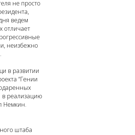
еля не просто
резидента,
одня ведем
х отличает
прогрессивные
ми, неизбежно
.
щи в развитии
роекта “Гении
 одаренных
а в реализацию
л Немкин.
ьного штаба