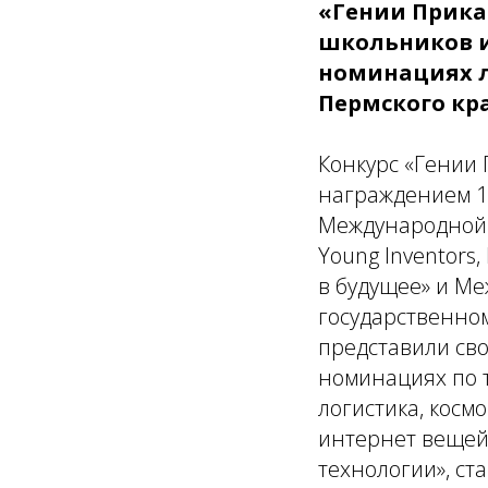
«Гении Прикам
школьников и 
номинациях л
Пермского кра
Конкурс «Гении 
награждением 1
Международной в
Young Inventors
в будущее» и Ме
государственно
представили сво
номинациях по т
логистика, косм
интернет вещей,
технологии», ст