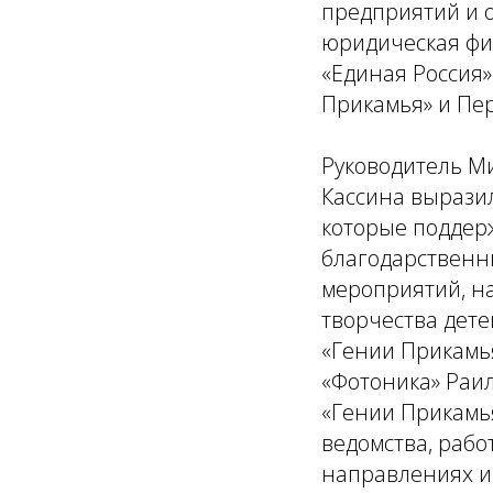
предприятий и 
юридическая фи
«Единая Россия»
Прикамья» и Пер
Руководитель Ми
Кассина вырази
которые поддер
благодарственн
мероприятий, н
творчества дете
«Гении Прикамь
«Фотоника» Раи
«Гении Прикамь
ведомства, рабо
направлениях и 