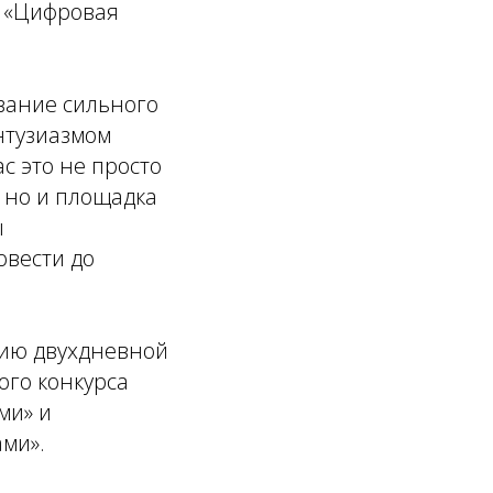
а «Цифровая
вание сильного
нтузиазмом
с это не просто
 но и площадка
ы
овести до
цию двухдневной
ого конкурса
ми» и
ами».