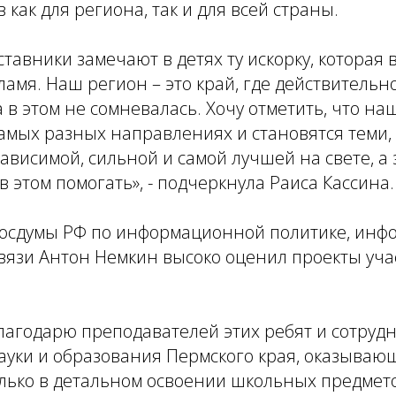
 как для региона, так и для всей страны.
тавники замечают в детях ту искорку, которая
ламя. Наш регион – это край, где действитель
а в этом не сомневалась. Хочу отметить, что на
амых разных направлениях и становятся теми, 
ависимой, сильной и самой лучшей на свете, а
в этом помогать», - подчеркнула Раиса Кассина.
Госдумы РФ по информационной политике, ин
вязи Антон Немкин высоко оценил проекты уча
лагодарю преподавателей этих ребят и сотруд
ауки и образования Пермского края, оказываю
лько в детальном освоении школьных предмето