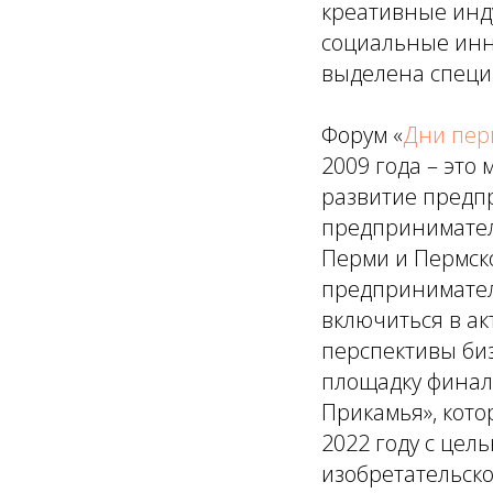
креативные инд
социальные инно
выделена специ
Форум «
Дни пер
2009 года – это
развитие предп
предпринимател
Перми и Пермско
предпринимателя
включиться в ак
перспективы биз
площадку финал
Прикамья», кот
2022 году с цел
изобретательско