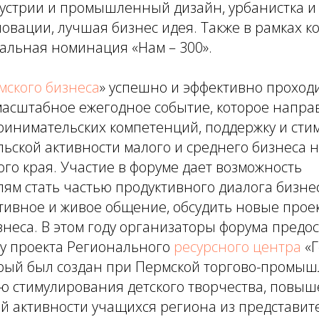
устрии и промышленный дизайн, урбанистка и 
вации, лучшая бизнес идея. Также в рамках к
альная номинация «Нам – 300».
мского бизнеса
» успешно и эффективно проходи
 масштабное ежегодное событие, которое напра
ринимательских компетенций, поддержку и ст
ьской активности малого и среднего бизнеса 
го края. Участие в форуме дает возможность
м стать частью продуктивного диалога бизнес
тивное и живое общение, обсудить новые прое
неса. В этом году организаторы форума предо
у проекта Регионального
ресурсного центра
«Г
орый был создан при Пермской торгово-промыш
ью стимулирования детского творчества, повы
й активности учащихся региона из представит