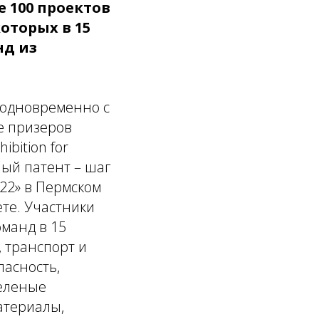
е 100 проектов
оторых в 15
нд из
а одновременно с
е призеров
bition for
ный патент – шаг
22» в Пермском
те. Участники
оманд в 15
 транспорт и
пасность,
Зеленые
атериалы,