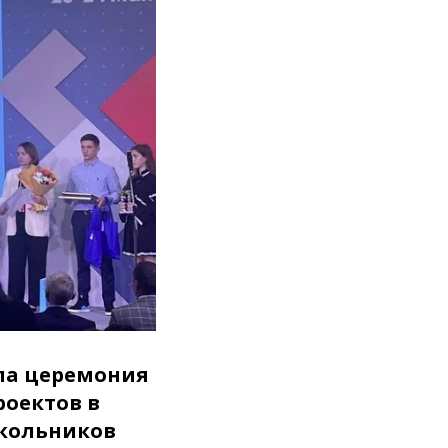
ла церемония
роектов в
школьников