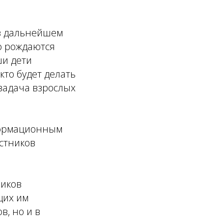
 в дальнейшем
но рождаются
ши дети
кто будет делать
 задача взрослых
формационным
стников
ников
щих им
в, но и в