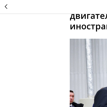
Антон А
двигате
иностра