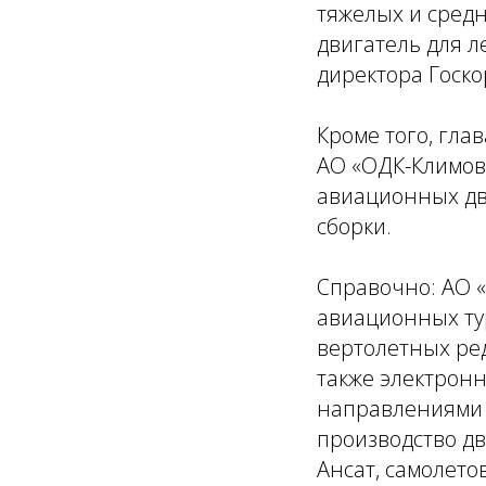
тяжелых и средн
двигатель для ле
директора Госк
Кроме того, гл
АО «ОДК-Климов
авиационных дв
сборки.
Справочно: АО 
авиационных ту
вертолетных ред
также электрон
направлениями 
производство дв
Ансат, самолето