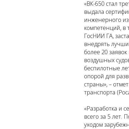
«
ВК-650 стал тр
выдала сертифи
инженерного из
компетенций, в 
ГосНИИ ГА, заст
внедрять лучшие
более 20 заявок
воздушных судов
беспилотные ле
опорой для разв
страны
», – отм
транспорта (Рос
«
Разработка и с
всего за 5 лет.
уходом зарубеж