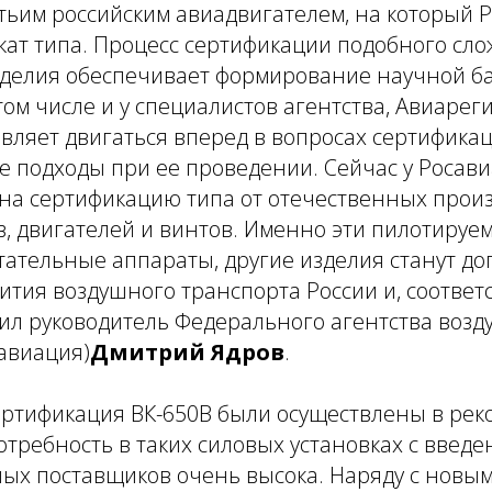
етьим российским авиадвигателем, на который 
кат типа. Процесс сертификации подобного сл
делия обеспечивает формирование научной б
том числе и у специалистов агентства, Авиарег
авляет двигаться вперед в вопросах сертификац
 подходы при ее проведении. Сейчас у Росави
 на сертификацию типа от отечественных прои
, двигателей и винтов. Именно эти пилотируе
тательные аппараты, другие изделия станут д
ития воздушного транспорта России и, соответ
етил руководитель Федерального агентства воз
авиация)
Дмитрий Ядров
.
ертификация ВК-650В были осуществлены в рек
 Потребность в таких силовых установках с введ
ных поставщиков очень высока. Наряду с новы