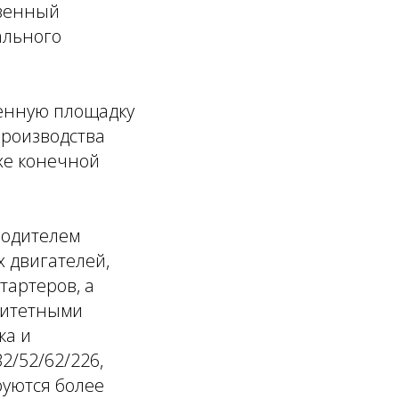
твенный
ального
венную площадку
производства
хе конечной
водителем
 двигателей,
тартеров, а
ритетными
ка и
2/52/62/226,
руются более