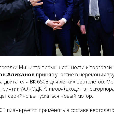
 поездки Министр промышленности и торговли 
он Алиханов
принял участие в церемонии
вр
а двигателя ВК-650В
для легких вертолетов. М
риятии АО «ОДК-Климов» (входит в Госкорпора
дет серийно выпускаться новый мотор.
0В планируется применять в составе вертолето