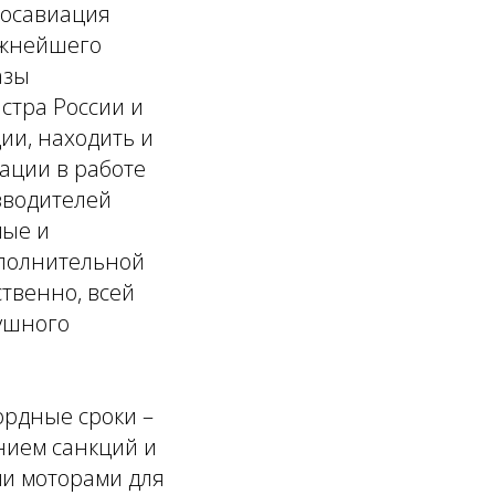
Росавиация
ожнейшего
азы
истра России и
ии, находить и
ации в работе
зводителей
мые и
ополнительной
ственно, всей
душного
ордные сроки –
ением санкций и
ми моторами для