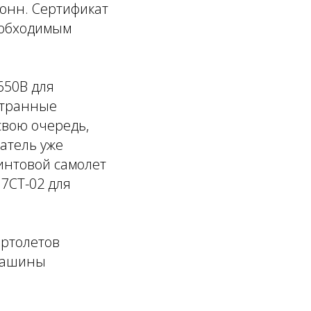
тонн. Сертификат
необходимым
650В для
остранные
свою очередь,
атель уже
интовой самолет
17СТ-02 для
ертолетов
 машины