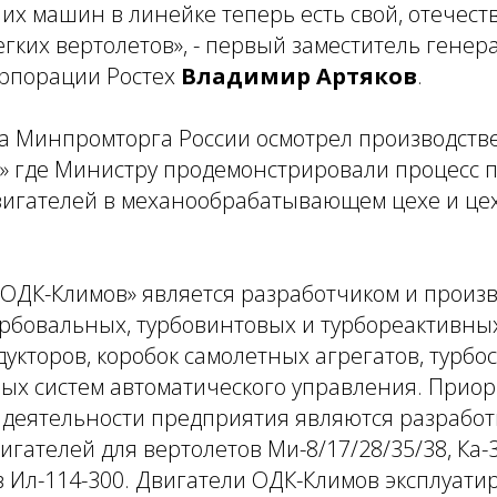
их машин в линейке теперь есть свой, отечес
гких вертолетов», -
первый заместитель генер
орпорации Ростех
Владимир Артяков
.
ава Минпромторга России осмотрел производст
» где Министру продемонстрировали процесс 
игателей в механообрабатывающем цехе и це
«ОДК-Климов» является разработчиком и произ
рбовальных, турбовинтовых и турбореактивных
укторов, коробок самолетных агрегатов, турбос
ных систем автоматического управления. Прио
деятельности предприятия являются разработ
игателей для вертолетов Ми-8/17/28/35/38, Ка-3
в Ил-114-300. Двигатели ОДК-Климов эксплуати