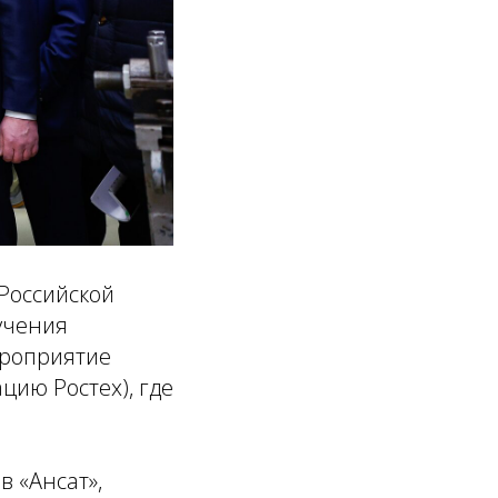
Российской
учения
ероприятие
цию Ростех), где
в «Ансат»,