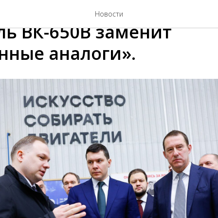
лиханов: «Новый отече
Новости
ль ВК-650В заменит
нные аналоги».