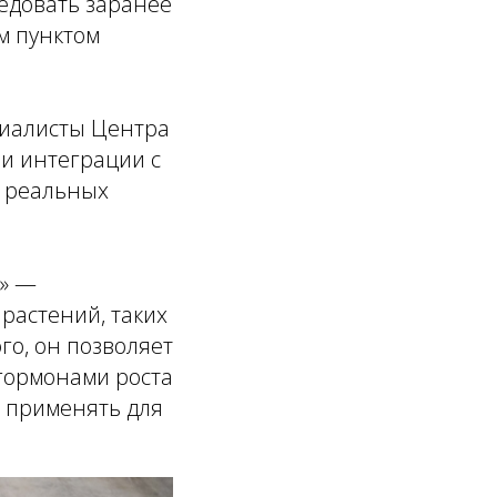
едовать заранее
м пунктом
циалисты Центра
и интеграции с
в реальных
н» —
растений, таких
го, он позволяет
гормонами роста
о применять для