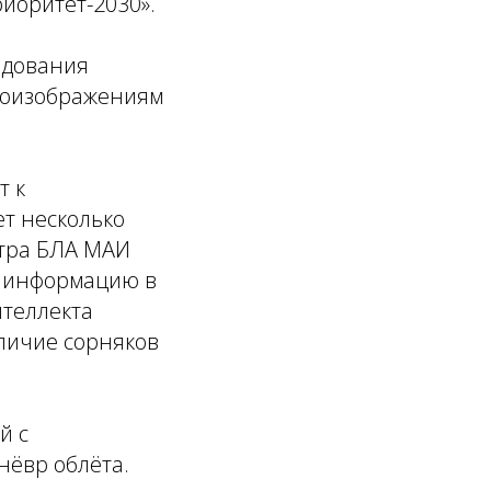
иоритет-2030».
едования
отоизображениям
т к
ет несколько
нтра БЛА МАИ
т информацию в
нтеллекта
аличие сорняков
й с
нёвр облёта.