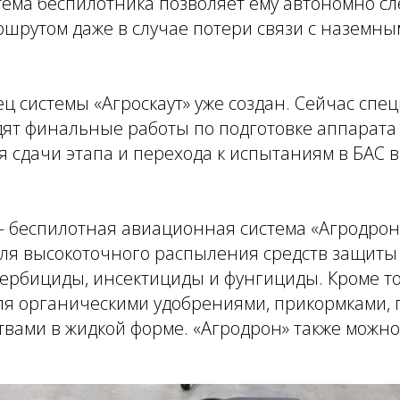
ема беспилотника позволяет ему автономно сл
шрутом даже в случае потери связи с наземны
 системы «Агроскаут» уже создан. Сейчас спе
ят финальные работы по подготовке аппарата 
я сдачи этапа и перехода к испытаниям в БАС 
— беспилотная авиационная система «Агродро
ля высокоточного распыления средств защиты 
гербициды, инсектициды и фунгициды. Кроме то
ля органическими удобрениями, прикормками, 
твами в жидкой форме. «Агродрон» также можн