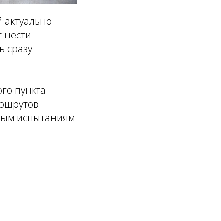
 актуально
т нести
ь сразу
го пункта
аршрутов
рным испытаниям