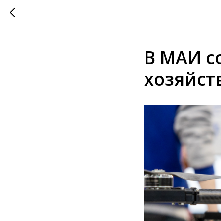
В МАИ с
хозяйст