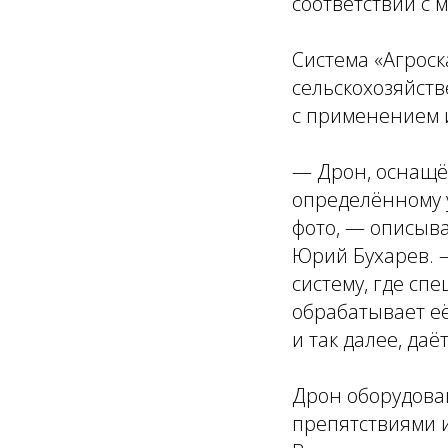
соответствии с 
Система «Агроск
сельскохозяйст
с применением и
— Дрон, оснащё
определённому у
фото, — описыв
Юрий Бухарев. 
систему, где сп
обрабатывает её
и так далее, да
Дрон оборудова
препятствиями и