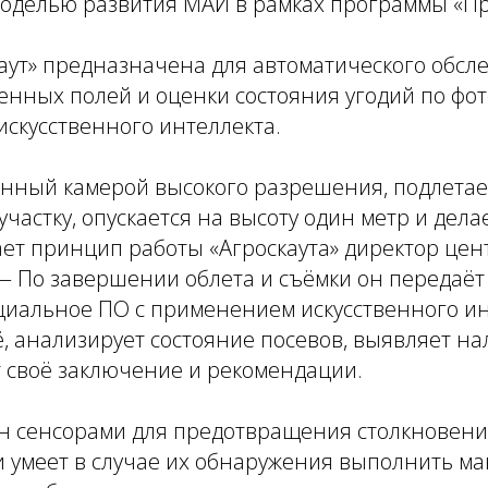
моделью развития МАИ в рамках программы «Пр
аут» предназначена для автоматического обсл
венных полей и оценки состояния угодий по ф
скусственного интеллекта.
нный камерой высокого разрешения, подлетае
частку, опускается на высоту один метр и дела
ает принцип работы «Агроскаута» директор це
— По завершении облета и съёмки он передаё
ециальное ПО с применением искусственного и
, анализирует состояние посевов, выявляет н
ёт своё заключение и рекомендации.
н сенсорами для предотвращения столкновени
 умеет в случае их обнаружения выполнить ма