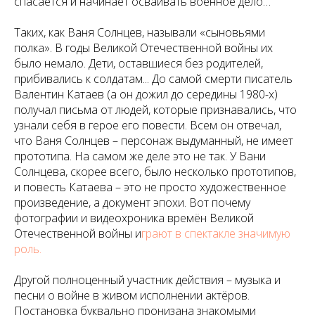
спасается и начинает осваивать военное дело…
Таких, как Ваня Солнцев, называли «сыновьями
полка». В годы Великой Отечественной войны их
было немало. Дети, оставшиеся без родителей,
прибивались к солдатам... До самой смерти писатель
Валентин Катаев (а он дожил до середины 1980-х)
получал письма от людей, которые признавались, что
узнали себя в герое его повести. Всем он отвечал,
что Ваня Солнцев – персонаж выдуманный, не имеет
прототипа. На самом же деле это не так. У Вани
Солнцева, скорее всего, было несколько прототипов,
и повесть Катаева – это не просто художественное
произведение, а документ эпохи. Вот почему
фотографии и видеохроника времён Великой
Отечественной войны и
грают в спектакле значимую
роль.
Другой полноценный участник действия – музыка и
песни о войне в живом исполнении актёров.
Постановка буквально пронизана знакомыми