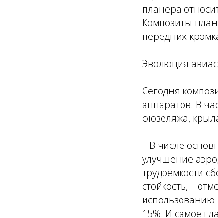
планера относи
Композиты плани
передних кромк
Эволюция авиас
Сегодня компози
аппаратов. В ча
фюзеляжа, крыла
– В числе осно
улучшение аэро
трудоёмкости с
стойкость, – от
использованию 
15%. И самое гл