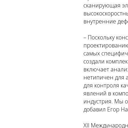
сканирующая эл
высокоскоростн
внутренние дефе
– Поскольку кон
проектированию
самых специфич
создали комплек
включает анализ
нетипичен для 
для контроля к
явлений в компо
индустрия. Мы о
добавил Егор На
XII Международн