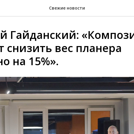
Свежие новости
й Гайданский: «Композ
т снизить вес планера
о на 15%».