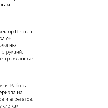
огам.
ректор Центра
ра он
дологию
нструкций,
ых гражданских
ики. Работы
териала на
в и агрегатов.
акие как