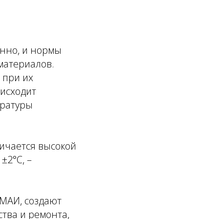
нно, и нормы
материалов.
 при их
оисходит
ературы
личается высокой
±2°C, –
 МАИ, создают
тва и ремонта,