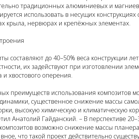
тельно традиционных алюминиевых и магниев
руется использовать в несущих конструкциях 
ах крыла, нервюрах и крепёжных элементах.
троения
ты составляют до 40–50% веса конструкции ле
стности, их задействуют при изготовлении эле
 и хвостового оперения.
вных преимуществ использования композитов м
динамики, существенное снижение массы само
борки, высокую химическую и климатическую к
метил Анатолий Гайданский. – В перспективе 20–
композитов возможно снижение массы планера
авное, что такой проект действительно существу