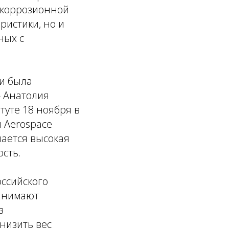
, коррозионной
ристики, но и
ных с
и была
» Анатолия
туте 18 ноября в
 Aerospace
лается высокая
ость.
оссийского
занимают
з
низить вес