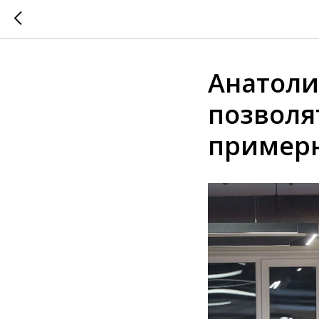
Анатоли
позволя
примерн