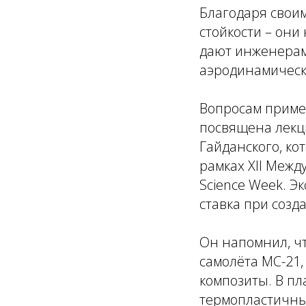
Благодаря своим
стойкости – они
дают инженерам
аэродинамическ
Вопросам приме
посвящена лекц
Гайданского, ко
рамках XII Межд
Science Week. Э
ставка при созд
Он напомнил, чт
самолёта МС-21,
композиты. В пл
термопластичных