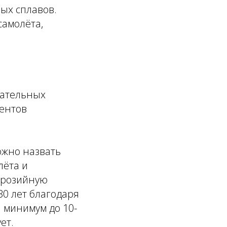
ых сплавов.
самолёта,
тательных
ментов
ожно назвать
лёта и
оррозийную
30 лет благодаря
 минимум до 10-
ет.