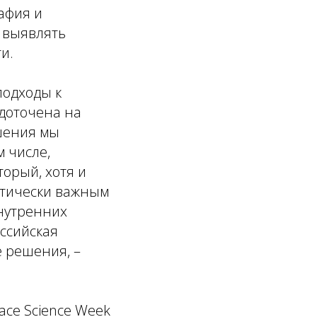
афия и
 выявлять
и.
подходы к
доточена на
шения мы
м числе,
орый, хотя и
итически важным
внутренних
оссийская
е решения, –
ace Science Week