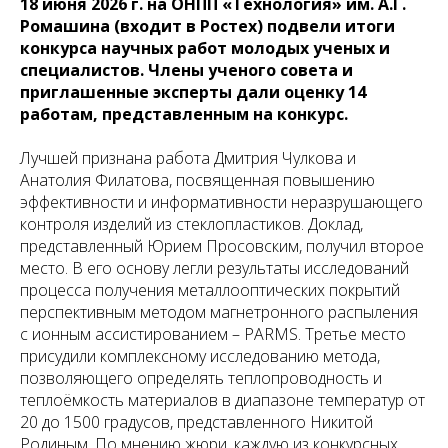
18 июня 2026 г. на ОНПП «Технология» им. А.Г.
Ромашина (входит в Ростех) подвели итоги
конкурса научных работ молодых ученых и
специалистов. Члены ученого совета и
приглашенные эксперты дали оценку 14
работам, представленным на конкурс.
Лучшей признана работа Дмитрия Чулкова и
Анатолия Филатова, посвященная повышению
эффективности и информативности неразрушающего
контроля изделий из стеклопластиков. Доклад,
представленный Юрием Просовским, получил второе
место. В его основу легли результаты исследований
процесса получения металлооптических покрытий
перспективным методом магнетронного распыления
с ионным ассистированием – PARMS. Третье место
присудили комплексному исследованию метода,
позволяющего определять теплопроводность и
теплоёмкость материалов в диапазоне температур от
20 до 1500 градусов, представленного Никитой
Родиным. По мнению жюри, каждую из конкурсных